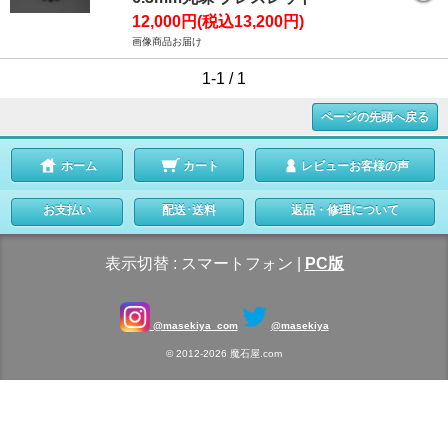
12,000円(税込13,200円)
画像商品お届け
1-1 / 1
ページの先頭へ戻る
ホーム
カート
レビューお客様の声
お支払い
配送･送料
返品・修理について
表示切替 :
スマートフォン
|
PC版
@masekiya_com
@masekiya
© 2012-2026 魔石屋.com