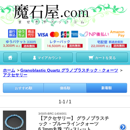
マイアカウント
カートを見る
ホーム
＞
Granoblastic Quartz グラノブラスチック・クォーツ
＞
アクセサリー
おすすめ順
価格順
新着順
1-1 / 1
3/G05-BRC-1404001
【アクセサリー】 グラノブラスチ
ック・ブルーラインクォーツ
6.3mm丸珠 ブレスレット