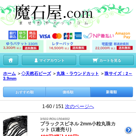
マイアカウント
カートを見る
ホーム
＞
◇天然石ビーズ
＞
丸珠・ラウンドカット
＞
珠サイズ：2～
3.9mm
おすすめ順
価格順
新着順
1-60 / 151
次のページへ
3/S02-ROU-1504002
ブラックスピネル 2mm小粒丸珠カ
ット (1連売り)