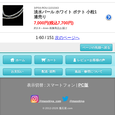
3/P04-ROU-1101043
淡水パール ホワイト ポテト 小粒1
連売り
7,000円(税込7,700円)
約3.8～4mm 画像商品お届け
1-60 / 151
次のページへ
ページの先頭へ戻る
ホーム
カート
レビューお客様の声
お支払い
配送･送料
返品・修理について
表示切替 :
スマートフォン
|
PC版
@masekiya_com
@masekiya
© 2012-2026 魔石屋.com