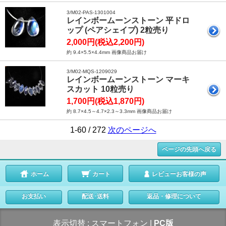
3/M02-PAS-1301004
レインボームーンストーン 平ドロ
ップ (ペアシェイプ) 2粒売り
2,000円(税込2,200円)
約 9.4×5.5×4.4mm 画像商品お届け
3/M02-MQS-1209029
レインボームーンストーン マーキ
スカット 10粒売り
1,700円(税込1,870円)
約 8.7×4.5～4.7×2.3～3.3mm 画像商品お届け
1-60 / 272
次のページへ
ページの先頭へ戻る
ホーム
カート
レビューお客様の声
お支払い
配送･送料
返品・修理について
表示切替 :
スマートフォン
|
PC版