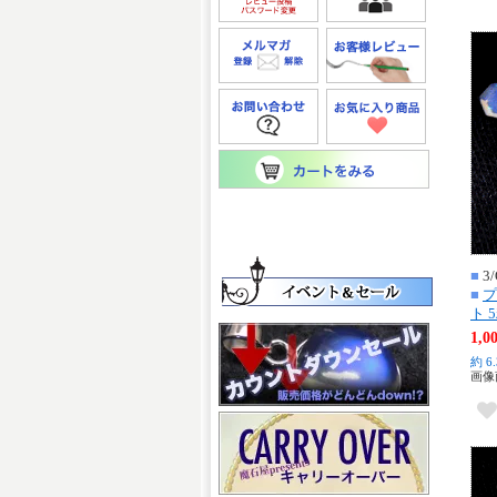
■
3/
■
プ
ト 
1,
約 6
画像