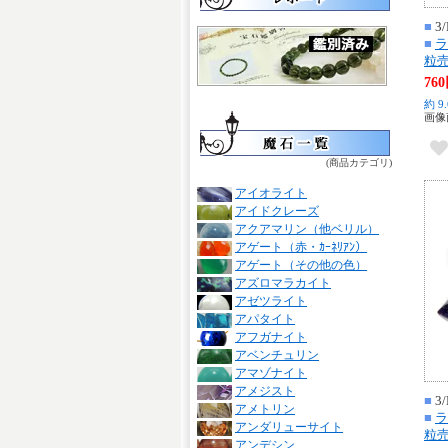
■
3/
■
ラ
粒
76
約 9
画像
(商品カテゴリ)
アイオライト
アイドクレーズ
アクアマリン（他ベリル）
アゲート（赤・ｶｰﾈﾘｱﾝ）
アゲート（その他の色）
アズロマラカイト
アゼツライト
アパタイト
アフガナイト
アベンチュリン
アマゾナイト
アメジスト
■
3/
アメトリン
■
ラ
アンダリューサイト
粒
アンデシン