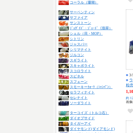
コーラル（珊瑚）
サーペンティン
サファイア
サンストーン
ｼﾞｪﾀﾞｲﾄﾞ・ｼﾞｪｰﾄﾞ（翡翠）
シェル（貝・MOP）
シトリン
ジャスパー
シリマナイト
ジルコン
スギライト
スキャポライト
スコロライト
■
3/
スピネル
■
ラ
スフェーン
粒
スモーキーｸｫｰﾂ（ｼｬﾝﾊﾟﾝ）
1,
セラフィナイト
セレナイト
約 1
画像
ソーダライト
ターコイズ（トルコ石）
ダイオプサイド
タイガーアイ
ダイヤモンド(ダイアモンド)