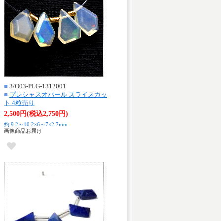
■
3/O03-PLG-1312001
■
プレシャスオパール スライスカッ
ト 4粒売り
2,500円(税込2,750円)
約 9.2～10.2×6～7×2.7mm
画像商品お届け