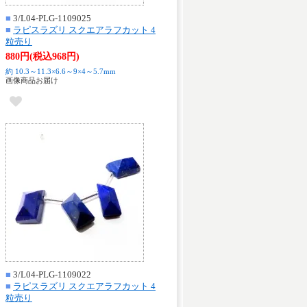
■
3/L04-PLG-1109025
■
ラピスラズリ スクエアラフカット 4
粒売り
880円(税込968円)
約 10.3～11.3×6.6～9×4～5.7mm
画像商品お届け
■
3/L04-PLG-1109022
■
ラピスラズリ スクエアラフカット 4
粒売り