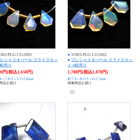
O03-PLG-1312003
■
3/O03-PLG-1312002
レシャスオパール スライスカッ
■
プレシャスオパール スライスカッ
4粒売り
ト 4粒売り
500円(税込1,650円)
1,700円(税込1,870円)
.4～7.8×5～5.5×2.6mm
約 7.6～8×5.5～6×2.7mm
商品お届け
画像商品お届け