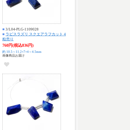
■
3/L04-PLG-1109028
■
ラピスラズリ スクエアラフカット 4
粒売り
760円(税込836円)
約 10.5～11.2×7×4～4.5mm
画像商品お届け