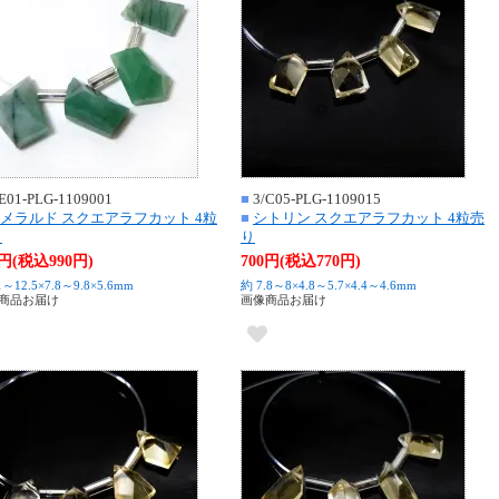
E01-PLG-1109001
■
3/C05-PLG-1109015
メラルド スクエアラフカット 4粒
■
シトリン スクエアラフカット 4粒売
り
り
0円(税込990円)
700円(税込770円)
1～12.5×7.8～9.8×5.6mm
約 7.8～8×4.8～5.7×4.4～4.6mm
商品お届け
画像商品お届け