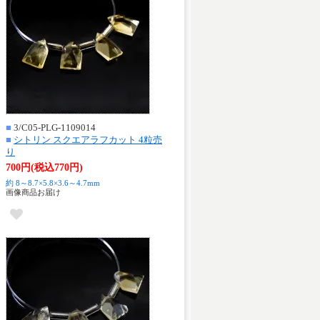
■
3/C05-PLG-1109014
■
シトリン スクエアラフカット 4粒売
り
700円(税込770円)
約 8～8.7×5.8×3.6～4.7mm
画像商品お届け