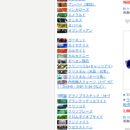
96
アンバー（琥珀）
約 9
インカローズ
画像
エメラルド
オニキス
オパール
オブシディアン
ガーネット
カイヤナイト
カルサイト
カルセドニー
ギベオン隕石
クリソベリル(キャッツアイ)
クリスタル（水晶・石英）
クリスタル（オーラ系）
内包物入クォーツ（ｽｰﾊﾟｰｾﾌﾞ
ﾝ・ｴﾚｽﾁｬﾙ・ｽﾄﾛﾍﾞﾘｰｸｫｰﾂなど）
■
3/
グラノブラスチック・ｸｫｰﾂ
■
ラ
グランディディエライト
粒
クリソコラ
1,
クリソプレーズ
クロムダイオプサイド
約 1
画像
クンツァイト
ケセラストーン