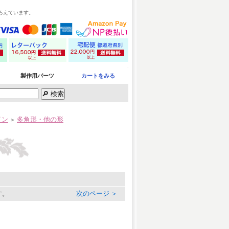
ろえています。
製作用パーツ
カートをみる
イン
多角形・他の形
＞
す。
次のページ ＞