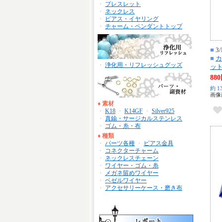
・
ブレスレット
・
ネックレス
・
ピアス・イヤリング
・
チャーム・ペンダントトップ
■
3/
■
カ
・
浄化用・リフレッシュグッズ
ット
88
約 13
画像
♦
素材
・
K18
・
K14GF
・
Silver925
・
真鍮・サージカルステンレス
・
ゴム・糸・布
♦
種類
・
パーツ各種
・
ピアス金具
・
コネクターチャーム
・
ネックレスチェーン
・
ワイヤー・ゴム・糸
・
メガネ留めワイヤー
・
ベゼルワイヤー
・
アクセサリーケース・磨き布