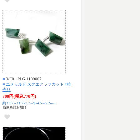
■
3/E01-PLG-1109007
■
エメラルド スクエアラフカット 4粒
売り
700円(税込770円)
約 10.7～11.7×7.7～9×4.5～5.2mm
画像商品お届け