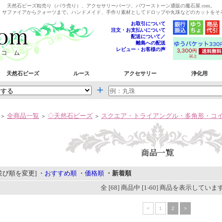
天然石ビーズ粒売り（バラ売り）、アクセサリーパーツ、パワーストーン通販の魔石屋.com。
、サファイアからクォーツまで。ハンドメイド、手作り素材としてドロップや丸珠などのカットをそ
お取引について
注文・お支払いについて
配送について／
離島への配送
レビュー・お客様の声
天然石ビーズ
ルース
アクセサリー
浄化用
＋
全商品一覧
◇天然石ビーズ
スクエア・トライアングル・多角形・コ
＞
＞
＞
並び順を変更]
・おすすめ順
・価格順
・新着順
全 [68] 商品中 [1-60] 商品を表示していま
<
1
2
>