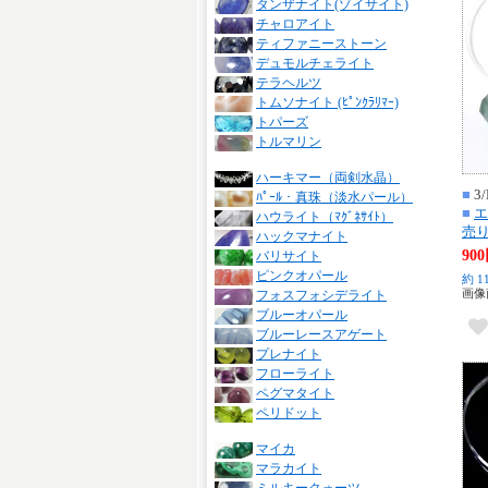
タンザナイト(ゾイサイト)
チャロアイト
ティファニーストーン
デュモルチェライト
テラヘルツ
トムソナイト (ﾋﾟﾝｸﾗﾘﾏｰ)
トパーズ
トルマリン
ハーキマー（両剣水晶）
■
3/
ﾊﾟｰﾙ・真珠（淡水パール）
■
エ
ハウライト（ﾏｸﾞﾈｻｲﾄ）
売
ハックマナイト
90
バリサイト
ピンクオパール
約 1
画像
フォスフォシデライト
ブルーオパール
ブルーレースアゲート
プレナイト
フローライト
ペグマタイト
ペリドット
マイカ
マラカイト