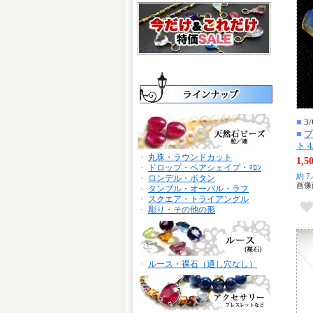
■
3/
■
プ
ト 
・
丸珠・ラウンドカット
1,
・
ドロップ・ペアシェイプ・ﾏﾛﾝ
約 7
・
ロンデル・ボタン
画像
・
タンブル・オーバル・ラフ
・
スクエア・トライアングル
・
彫り・その他の形
・
ルース・裸石（通し穴なし）