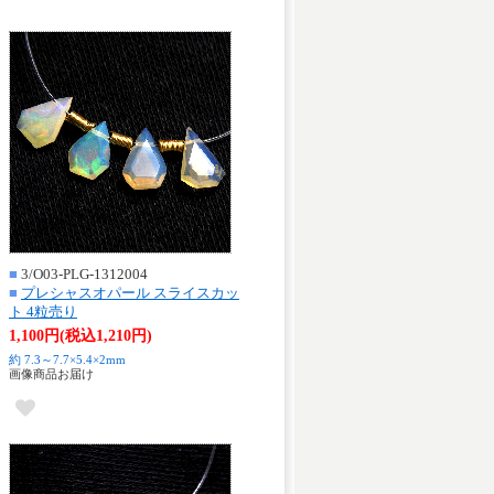
■
3/O03-PLG-1312004
■
プレシャスオパール スライスカッ
ト 4粒売り
1,100円(税込1,210円)
約 7.3～7.7×5.4×2mm
画像商品お届け