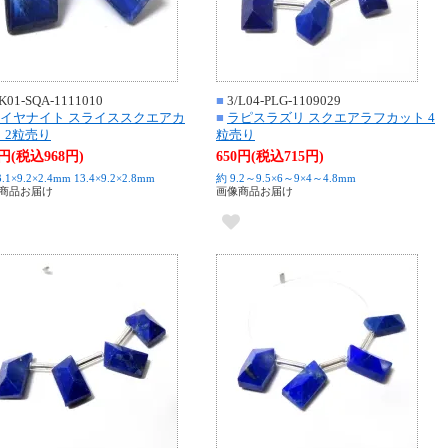
K01-SQA-1111010
■
3/L04-PLG-1109029
イヤナイト スライススクエアカ
■
ラピスラズリ スクエアラフカット 4
 2粒売り
粒売り
0円(税込968円)
650円(税込715円)
.1×9.2×2.4mm 13.4×9.2×2.8mm
約 9.2～9.5×6～9×4～4.8mm
商品お届け
画像商品お届け