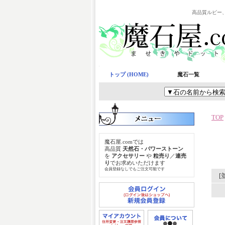
高品質ルビー
トップ (HOME)
魔石一覧
TOP
魔石屋.comでは
高品質
天然石・パワーストーン
を
アクセサリー
や
粒売り
／
連売
り
でお求めいただけます
会員登録なしでもご注文可能です
[