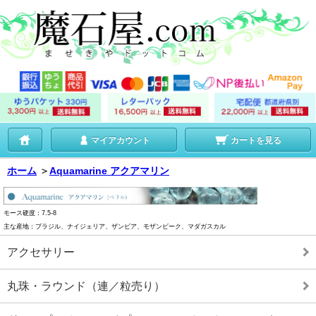
マイアカウント
カートを見る
ホーム
＞
Aquamarine アクアマリン
モース硬度：7.5-8
主な産地：ブラジル、ナイジェリア、ザンビア、モザンビーク、マダガスカル
アクセサリー
丸珠・ラウンド（連／粒売り）