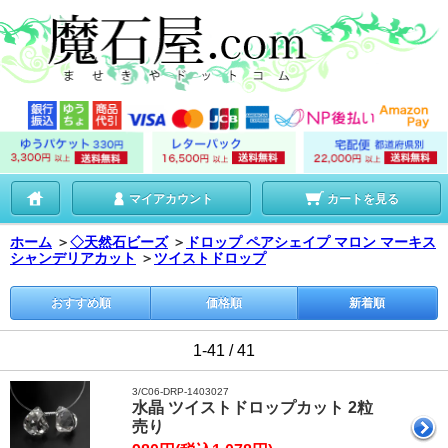
マイアカウント
カートを見る
ホーム
＞
◇天然石ビーズ
＞
ドロップ ペアシェイプ マロン マーキス
シャンデリアカット
＞
ツイストドロップ
おすすめ順
価格順
新着順
1-41 / 41
3/C06-DRP-1403027
水晶 ツイストドロップカット 2粒
売り