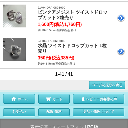
2/A04-DRP-0808009
ピンクアメジスト ツイストドロッ
プカット 2粒売り
1,600円(税込1,760円)
約 10×8.5mm 画像商品お届け
2/C06-DRP-0607009
水晶 ツイストドロップカット 1粒
売り
350円(税込385円)
約10×8.5mm 画像商品お届け
1-41 / 41
ページの先頭へ戻る
ホーム
カート
レビューお客様の声
お支払い
配送･送料
返品・修理について
表示切替 :
スマートフォン
|
PC版