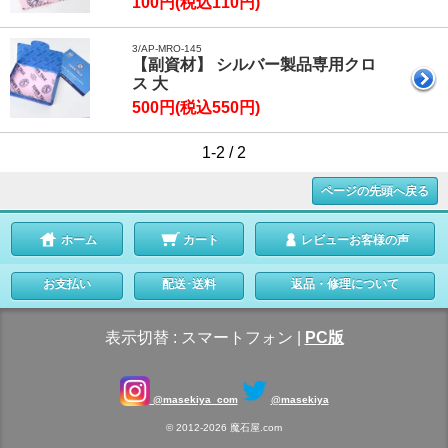
100円(税込110円)
3/AP-MRO-145
【副資材】 シルバー製品専用クロ
ス 大
500円(税込550円)
1-2 / 2
ページの先頭へ戻る
ホーム
カート
レビューお客様の声
お支払い
配送･送料
返品・修理について
表示切替 :
スマートフォン
|
PC版
@masekiya_com
@masekiya
© 2012-2026 魔石屋.com