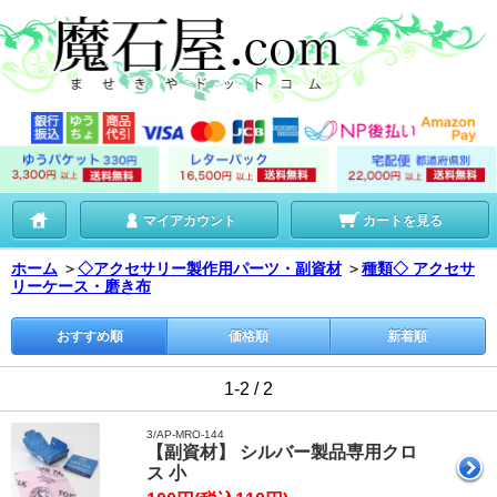
マイアカウント
カートを見る
ホーム
＞
◇アクセサリー製作用パーツ・副資材
＞
種類◇ アクセサ
リーケース・磨き布
おすすめ順
価格順
新着順
1-2 / 2
3/AP-MRO-144
【副資材】 シルバー製品専用クロ
ス 小