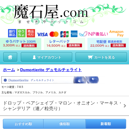
マイアカウント
カートを見る
ホーム
＞
Dumortierite デュモルチェライト
モース硬度：7-8.5
主な産地：マダガスカル、ブラジル、アメリカ、カナダ
ドロップ・ペアシェイプ・マロン・オニオン・マーキス・
シャンデリア（連／粒売り）
おすすめ順
価格順
新着順