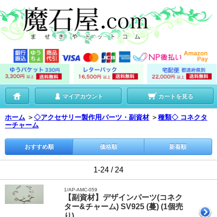
マイアカウント
カートを見る
ホーム
＞
◇アクセサリー製作用パーツ・副資材
＞
種類◇ コネクタ
ーチャーム
おすすめ順
価格順
新着順
1-24 / 24
1/AP-AMC-059
【副資材】デザインパーツ(コネク
ター&チャーム) SV925 (蔓) (1個売
り)