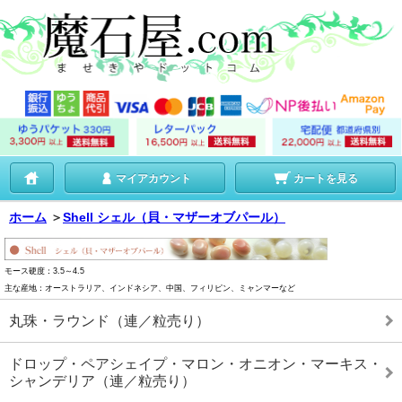
マイアカウント
カートを見る
ホーム
＞
Shell シェル（貝・マザーオブパール）
モース硬度：3.5～4.5
主な産地：オーストラリア、インドネシア、中国、フィリピン、ミャンマーなど
丸珠・ラウンド（連／粒売り）
ドロップ・ペアシェイプ・マロン・オニオン・マーキス・
シャンデリア（連／粒売り）