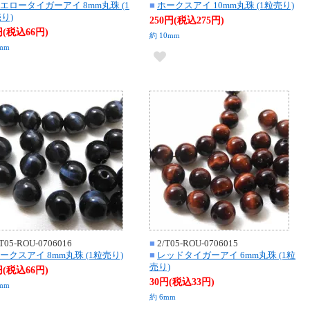
エロータイガーアイ 8mm丸珠 (1
■
ホークスアイ 10mm丸珠 (1粒売り)
り)
250円(税込275円)
円(税込66円)
約 10mm
mm
T05-ROU-0706016
■
2/T05-ROU-0706015
ークスアイ 8mm丸珠 (1粒売り)
■
レッドタイガーアイ 6mm丸珠 (1粒
売り)
円(税込66円)
30円(税込33円)
mm
約 6mm