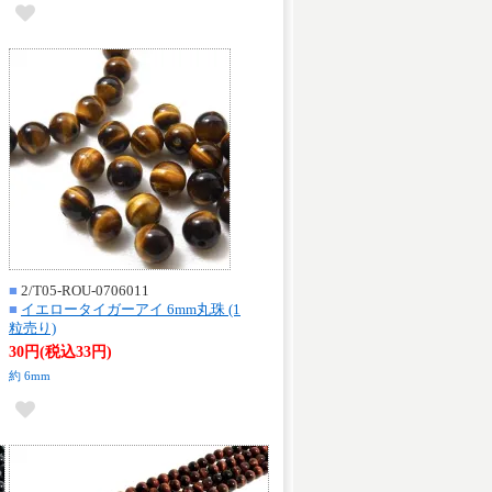
■
2/T05-ROU-0706011
■
イエロータイガーアイ 6mm丸珠 (1
粒売り)
30円(税込33円)
約 6mm