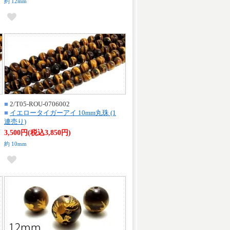
約 12mm
■
2/T05-ROU-0706002
■
イエロータイガーアイ 10mm丸珠 (1
連売り)
3,500円(税込3,850円)
約 10mm