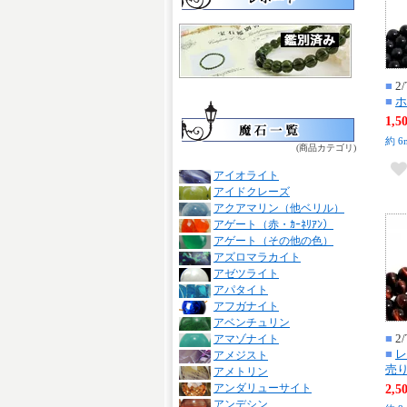
■
2/
■
ホ
1,
約 6
(商品カテゴリ)
アイオライト
アイドクレーズ
アクアマリン（他ベリル）
アゲート（赤・ｶｰﾈﾘｱﾝ）
アゲート（その他の色）
アズロマラカイト
アゼツライト
アパタイト
アフガナイト
アベンチュリン
■
2/
アマゾナイト
■
レ
アメジスト
売り
アメトリン
アンダリューサイト
2,
アンデシン