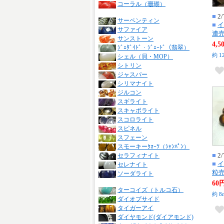
コーラル（珊瑚）
■
2/
サーペンティン
■
イ
サファイア
連売
サンストーン
4,
ｼﾞｪﾀﾞｲﾄﾞ・ｼﾞｪｰﾄﾞ（翡翠）
約 1
シェル（貝・MOP）
シトリン
ジャスパー
シリマナイト
ジルコン
スギライト
スキャポライト
スコロライト
スピネル
スフェーン
スモーキーｸｫｰﾂ（ｼｬﾝﾊﾟﾝ）
■
2/
セラフィナイト
■
イ
セレナイト
粒売
ソーダライト
60
ターコイズ（トルコ石）
約 8
ダイオプサイド
タイガーアイ
ダイヤモンド(ダイアモンド)