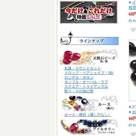
■
イ
粒売
60
約 8
・
丸珠・ラウンドカット
・
ドロップ・ペアシェイプ・ﾏﾛﾝ
・
ロンデル・ボタン
・
タンブル・オーバル・ラフ
・
スクエア・トライアングル
・
彫り・その他の形
■
2/
■
ホ
・
ルース・裸石（通し穴なし）
60
約 8