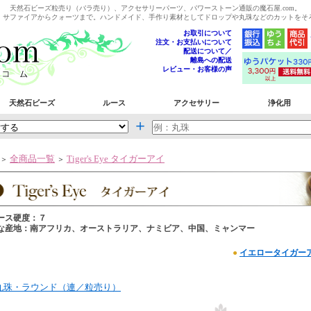
天然石ビーズ粒売り（バラ売り）、アクセサリーパーツ、パワーストーン通販の魔石屋.com。
、サファイアからクォーツまで。ハンドメイド、手作り素材としてドロップや丸珠などのカットをそ
お取引について
注文・お支払いについて
配送について／
離島への配送
レビュー・お客様の声
天然石ビーズ
ルース
アクセサリー
浄化用
＋
全商品一覧
Tiger's Eye タイガーアイ
＞
＞
ース硬度：７
な産地：南アフリカ、オーストラリア、ナミビア、中国、ミャンマー
●
イエロータイガー
丸珠・ラウンド（連／粒売り）