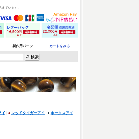
ろえています。
製作用パーツ
カートをみる
アイ
|
●
レッドタイガーアイ
|
●
ホークスアイ