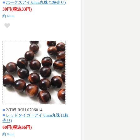
■
ホークスアイ 6mm丸珠 (1粒売り)
30円(税込33円)
約 6mm
■
2/T05-ROU-0706014
■
レッドタイガーアイ 8mm丸珠 (1粒
売り)
60円(税込66円)
約 8mm