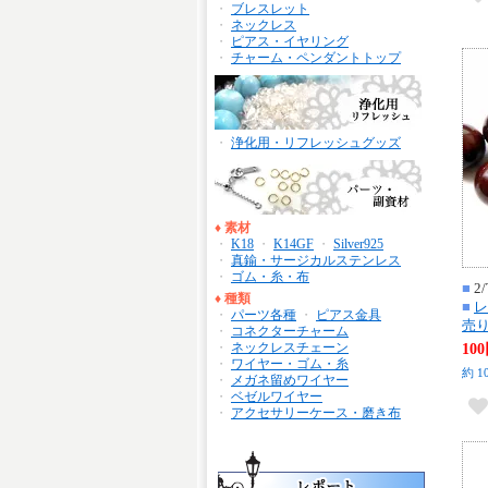
・
ブレスレット
・
ネックレス
・
ピアス・イヤリング
・
チャーム・ペンダントトップ
・
浄化用・リフレッシュグッズ
♦
素材
・
K18
・
K14GF
・
Silver925
・
真鍮・サージカルステンレス
・
ゴム・糸・布
■
2/
♦
種類
■
レ
・
パーツ各種
・
ピアス金具
売り
・
コネクターチャーム
・
ネックレスチェーン
10
・
ワイヤー・ゴム・糸
約 1
・
メガネ留めワイヤー
・
ベゼルワイヤー
・
アクセサリーケース・磨き布