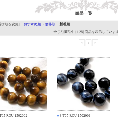
並び順を変更]
・おすすめ順
・価格順
・新着順
全 [25] 商品中 [1-25] 商品を表示していま
<
1
>
T05-ROU-1502002
■
3/T05-ROU-1502001