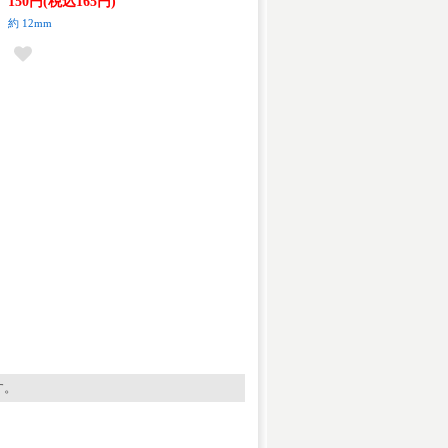
150円(税込165円)
約 12mm
す。