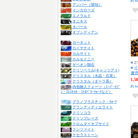
約 8
アンバー（琥珀）
インカローズ
エメラルド
オニキス
オパール
オブシディアン
ガーネット
カイヤナイト
カルサイト
カルセドニー
■
2/
ギベオン隕石
■
イ
クリソベリル(キャッツアイ)
連売
クリスタル（水晶・石英）
1,
クリスタル（オーラ系）
約 6
内包物入クォーツ（ｽｰﾊﾟｰｾﾌﾞ
ﾝ・ｴﾚｽﾁｬﾙ・ｽﾄﾛﾍﾞﾘｰｸｫｰﾂなど）
グラノブラスチック・ｸｫｰﾂ
グランディディエライト
クリソコラ
クリソプレーズ
クロムダイオプサイド
クンツァイト
ケセラストーン