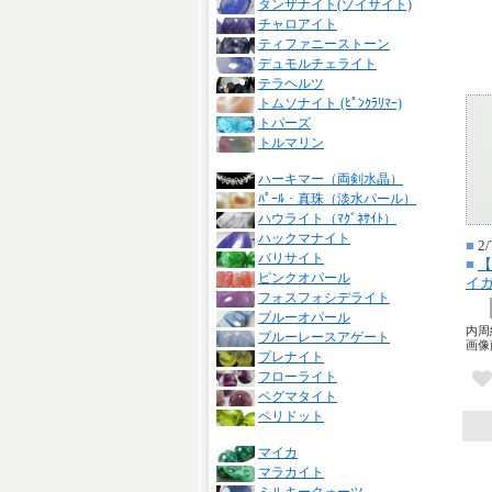
タンザナイト(ゾイサイト)
チャロアイト
ティファニーストーン
デュモルチェライト
テラヘルツ
トムソナイト (ﾋﾟﾝｸﾗﾘﾏｰ)
トパーズ
トルマリン
ハーキマー（両剣水晶）
ﾊﾟｰﾙ・真珠（淡水パール）
ハウライト（ﾏｸﾞﾈｻｲﾄ）
ハックマナイト
■
2/
バリサイト
■
【
ピンクオパール
イガ
フォスフォシデライト
ブルーオパール
内周約
ブルーレースアゲート
画像
プレナイト
フローライト
ペグマタイト
ペリドット
マイカ
マラカイト