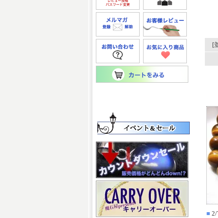
[
■
2/