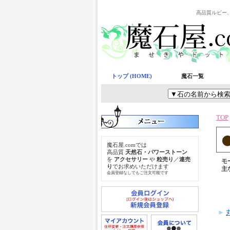
高品質ルビー
トップ (HOME)
魔石一覧
TOP
魔石屋.comでは
高品質
天然石・パワーストーン
を
アクセサリー
や
粒売り
／
連売
モ
り
でお求めいただけます
主
会員登録なしでもご注文可能です
►