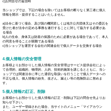
c)お問合せの返信時
当ショップでは、下記の場合を除いてはお客様の断りなく第三者に個人
情報を開示・提供することはいたしません。
a)法令に基づく場合、及び国の機関若しくは地方公共団体又はその委託を
受けた者が法令の定める事務を遂行することに対して協力する必要があ
る場合
b)人の生命、身体又は財産の保護のために必要がある場合であって、本人
の同意を得ることが困難である場合
c)当ショップを運営する会社の関連会社で個人データを交換する場合
4.個人情報の安全管理
お客様よりお預かりした個人情報の安全管理はサービス提供会社によっ
て合理的、組織的、物理的、人的、技術的施策を講じるとともに、当シ
ョップでは関連法令に準じた適切な取扱いを行うことで個人データへの
不正な侵入、個人情報の紛失、改ざん、漏えい等の危険防止に努めま
す。
5.個人情報の訂正、削除
お客様からお預かりした個人情報の訂正・削除は下記の問合せ先よりお
知らせ下さい。
また、ユーザー登録された場合、当サイトのメニュー「マイアカウン