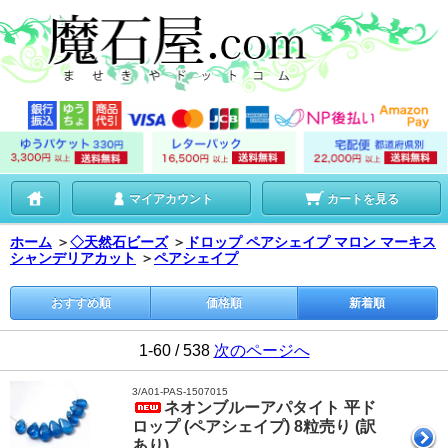
マイアカウント
カートを見る
ホーム
＞
◇天然石ビーズ
＞
ドロップ ペアシェイプ マロン マーキス
シャンデリアカット
＞
ペアシェイプ
おすすめ順
価格順
新着順
1-60 / 538
次のページへ
3/A01-PAS-1507015
ネオンブルーアパタイト 平ド
ロップ (ペアシェイプ) 8粒売り (訳
あり)