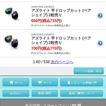
3/A05-PAS-1503015
アズライト 平ドロップカット (ペア
シェイプ) 2粒売り
650円(税込715円)
約 9×7×4.3～4.6mm 画像商品お届け
3/A05-PAS-1503014
アズライト 平ドロップカット (ペア
シェイプ) 2粒売り
700円(税込770円)
約 9.3×7×4.4～5mm 画像商品お届け
1-60 / 538
次のページへ
ページの先頭へ戻る
ホーム
カート
レビューお客様の声
お支払い
配送･送料
返品・修理について
表示切替 :
スマートフォン
|
PC版