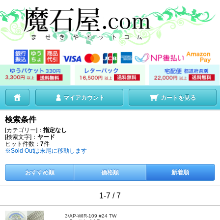
マイアカウント
カートを見る
検索条件
[カテゴリー]：
指定なし
[検索文字]：
ヤード
ヒット件数：
7
件
※Sold Outは末尾に移動します
おすすめ順
価格順
新着順
1-7 / 7
3/AP-WIR-109 #24 TW