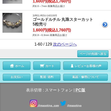
1,600円(税込1,760円)
約6.6～7mm 画像商品お届け
3/R01-ROU-1401005
ゴールドルチル 丸珠スターカット
5粒売り
1,600円(税込1,760円)
約6.8～6.9mm 画像商品お届け
1-60 / 129
次のページへ
ページの先頭へ戻る
ホーム
カート
レビューお客様の声
お支払い
配送･送料
返品・修理について
表示切替 :
スマートフォン
|
PC版
@masekiya_com
@masekiya