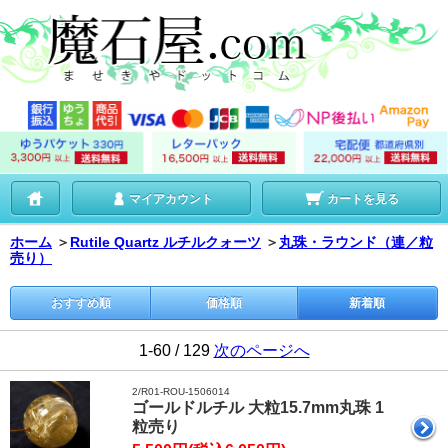
マイアカウント
カートを見る
ホーム
＞
Rutile Quartz ルチルクォーツ
＞
丸珠・ラウンド（連／粒
売り）
おすすめ順
価格順
新着順
1-60 / 129
次のページへ
2/R01-ROU-1506014
ゴールドルチル 大粒15.7mm丸珠 1
粒売り