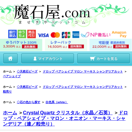
マイアカウント
カートを見る
ホーム
＞
◇天然石ビーズ
＞
ドロップ ペアシェイプ マロン マーキス シャンデリアカット
＞
ペアシェイプ
ホーム
＞
◇天然石ビーズ
＞
ドロップ ペアシェイプ マロン マーキス シャンデリアカット
＞
粒売り
ホーム
＞
◇石の色から探す
＞
白色系（white）
ホーム
＞
Crystal Quartz クリスタル（水晶／石英）
＞
ドロ
ップ・ペアシェイプ・マロン・オニオン・マーキス・シャ
ンデリア（連／粒売り）