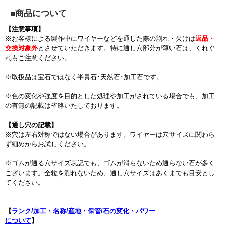
■商品について
【注意事項】
※お客様による製作中にワイヤーなどを通した際の割れ・欠けは
返品・
交換対象外
とさせていただきます。特に通し穴部分が薄い石は、くれぐ
れもご注意ください。
※取扱品は宝石ではなく半貴石･天然石･加工石です。
※色の変化や強度を目的とした処理や加工がされている場合でも、加工
の有無の記載は省略いたしております。
【通し穴の記載】
※穴は左右対称ではない場合があります。ワイヤーは穴サイズに関わら
ず細めからお試しください。
※ゴムが通る穴サイズ表記でも、ゴムが滑らないため通らない石が多く
ございます。全粒を測れないため、通し穴サイズはあくまでも目安とし
てください。
【
ランク/加工・名称/産地・保管/石の変化・パワー
について
】