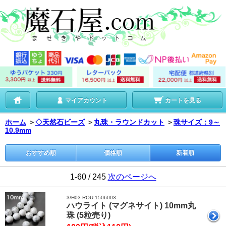
マイアカウント
カートを見る
ホーム
＞
◇天然石ビーズ
＞
丸珠・ラウンドカット
＞
珠サイズ：9～
10.9mm
おすすめ順
価格順
新着順
1-60 / 245
次のページへ
3/H03-ROU-1506003
ハウライト (マグネサイト) 10mm丸
珠 (5粒売り)