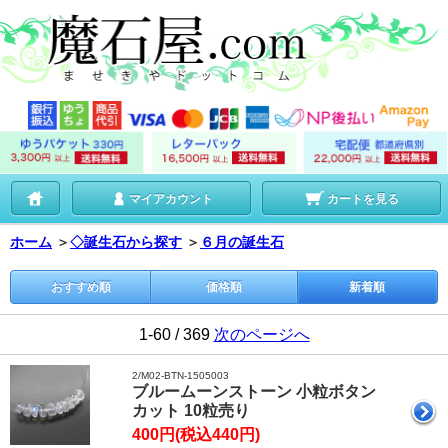
マイアカウント
カートを見る
ホーム
＞
◇誕生石から探す
＞
６月の誕生石
おすすめ順
価格順
新着順
1-60 / 369
次のページへ
2/M02-BTN-1505003
ブルームーンストーン 小粒ボタン
カット 10粒売り
400円(税込440円)