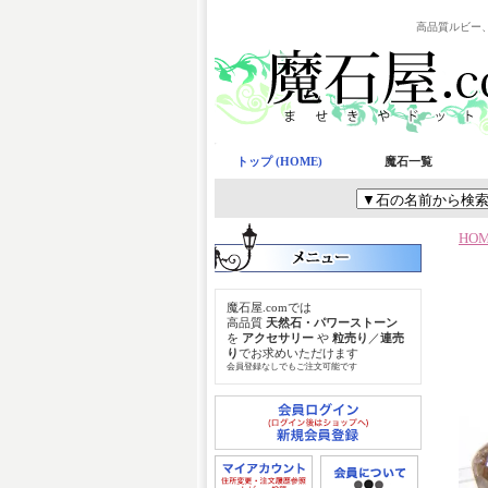
高品質ルビー
トップ (HOME)
魔石一覧
HO
魔石屋.comでは
高品質
天然石・パワーストーン
を
アクセサリー
や
粒売り
／
連売
り
でお求めいただけます
会員登録なしでもご注文可能です