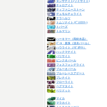
タンザナイト(ゾイサイト)
チャロアイト
ティファニーストーン
デュモルチェライト
テラヘルツ
トムソナイト (ﾋﾟﾝｸﾗﾘﾏｰ)
トパーズ
トルマリン
ハーキマー（両剣水晶）
ﾊﾟｰﾙ・真珠（淡水パール）
ハウライト（ﾏｸﾞﾈｻｲﾄ）
ハックマナイト
バリサイト
ピンクオパール
フォスフォシデライト
ブルーオパール
ブルーレースアゲート
プレナイト
フローライト
ペグマタイト
ペリドット
マイカ
マラカイト