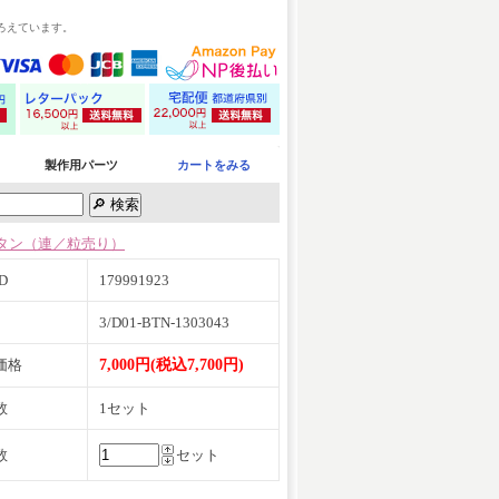
ろえています。
製作用パーツ
カートをみる
タン（連／粒売り）
D
179991923
3/D01-BTN-1303043
価格
7,000円(税込7,700円)
数
1セット
数
セット