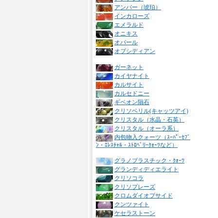
アンバー（琥珀）
インカローズ
エメラルド
オニキス
オパール
オブシディアン
ガーネット
カイヤナイト
カルサイト
カルセドニー
ギベオン隕石
クリソベリル(キャッツアイ)
クリスタル（水晶・石英）
クリスタル（オーラ系）
内包物入クォーツ（ｽｰﾊﾟｰｾﾌﾞ
ﾝ・ｴﾚｽﾁｬﾙ・ｽﾄﾛﾍﾞﾘｰｸｫｰﾂなど）
グラノブラスチック・ｸｫｰﾂ
グランディディエライト
クリソコラ
クリソプレーズ
クロムダイオプサイド
クンツァイト
ケセラストーン