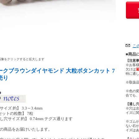
こ
■商品
像をクリックすると拡大します
【注意
※お客
欠けは
ークブラウンダイヤモンド 大粒ボタンカット 7
特に通
売り
※取扱品
※色の
合でも
【通し
サイズ 約】 3.3～3.4mm
※穴は
イズに
セットの粒数】 7粒
し穴サイズ 約】 0.74mm テグス通ります
※ゴム
ない石
の商品をお届けいたします。
イズは