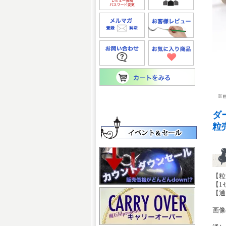
※画
ダ
粒
【粒
【1
【通
画像