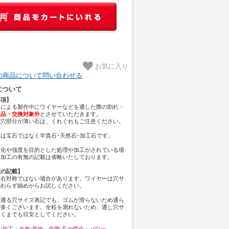
お気に入り
の商品について問い合わせる
について
事項】
様による製作中にワイヤーなどを通した際の割れ・
返品・交換対象外
とさせていただきます。
し穴部分が薄い石は、くれぐれもご注意ください。
は宝石ではなく半貴石･天然石･加工石です。
変化や強度を目的とした処理や加工がされている場
、加工の有無の記載は省略いたしております。
穴の記載】
左右対称ではない場合があります。ワイヤーは穴サ
関わらず細めからお試しください。
が通る穴サイズ表記でも、ゴムが滑らないため通ら
が多くございます。全粒を測れないため、通し穴サ
あくまでも目安としてください。