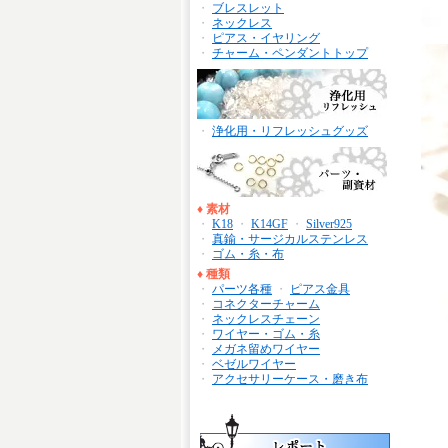
・
ブレスレット
・
ネックレス
・
ピアス・イヤリング
・
チャーム・ペンダントトップ
・
浄化用・リフレッシュグッズ
♦
素材
・
K18
・
K14GF
・
Silver925
・
真鍮・サージカルステンレス
・
ゴム・糸・布
♦
種類
・
パーツ各種
・
ピアス金具
・
コネクターチャーム
・
ネックレスチェーン
・
ワイヤー・ゴム・糸
・
メガネ留めワイヤー
・
ベゼルワイヤー
・
アクセサリーケース・磨き布