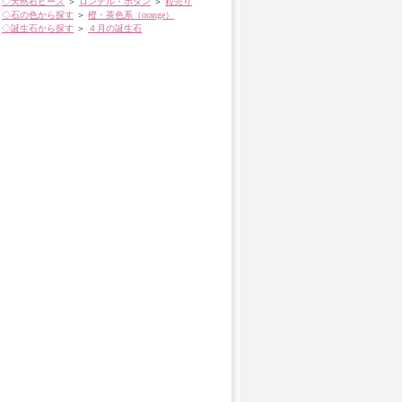
◇天然石ビーズ
＞
ロンデル・ボタン
＞
粒売り
◇石の色から探す
＞
橙・茶色系（orange）
◇誕生石から探す
＞
４月の誕生石