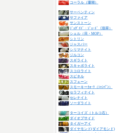
コーラル（珊瑚）
サーペンティン
サファイア
サンストーン
ｼﾞｪﾀﾞｲﾄﾞ・ｼﾞｪｰﾄﾞ（翡翠）
シェル（貝・MOP）
シトリン
ジャスパー
シリマナイト
ジルコン
スギライト
スキャポライト
スコロライト
スピネル
スフェーン
スモーキーｸｫｰﾂ（ｼｬﾝﾊﾟﾝ）
セラフィナイト
セレナイト
ソーダライト
ターコイズ（トルコ石）
ダイオプサイド
タイガーアイ
ダイヤモンド(ダイアモンド)