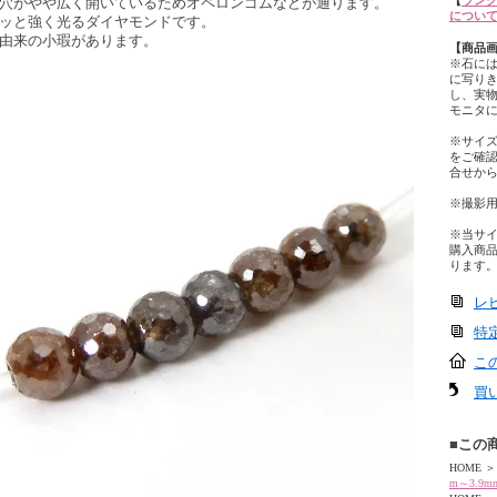
【
ランク
穴がやや広く開いているためオペロンゴムなどが通ります。
につい
ッと強く光るダイヤモンドです。
由来の小瑕があります。
【商品
※石に
に写り
し、実
モニタ
※サイ
をご確
合せか
※撮影
※当サ
購入商
ります
レ
特
こ
買
■この
HOME
＞
m～3.9m