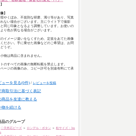
/加工・名称/産地・保管/石の変化・パワー
て
】
画像】
は瑕やくぼみ、不規則な研磨、濁り等があり、写真
きれない場合がございます。主にライト下で撮影
物と同じ印象となるよう調整しています。お使いの
により色が異なる場合がございます。
ズのイメージ違いをなくすため、定規をあてた画像
認ください。手に乗せた画像などのご希望は、お問
らどうぞ。
用小物は商品に含まれません。
イトのすべての画像の無断転載を禁止します。
品ページの画像のみ、コピー許可を別途有料にて承
。
ビューを見る(0件)
/
レビューを投稿
定商取引法に基づく表記
の商品を友達に教える
い物を続ける
商品のグループ
◇天然石ビーズ
＞
ロンデル・ボタン
＞
粒サイズ：3m
m