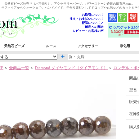
天然石ビーズ粒売り（バラ売り）、アクセサリーパーツ、パワーストーン通販の魔石屋.com。
、サファイアからクォーツまで。ハンドメイド、手作り素材としてドロップや丸珠などのカットをそ
お取引について
注文・お支払いについて
配送について／
離島への配送
レビュー・お客様の声
天然石ビーズ
ルース
アクセサリー
浄化用
＋
ME
全商品一覧
Diamond ダイヤモンド（ダイアモンド）
ロンデル・ボ
＞
＞
＞
商品I
型番
販売
在庫
購入