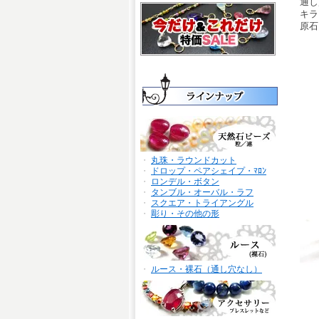
通し
キラ
原石
・
丸珠・ラウンドカット
・
ドロップ・ペアシェイプ・ﾏﾛﾝ
・
ロンデル・ボタン
・
タンブル・オーバル・ラフ
・
スクエア・トライアングル
・
彫り・その他の形
・
ルース・裸石（通し穴なし）