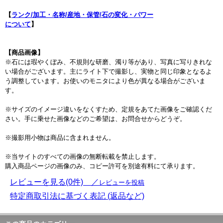
【
ランク/加工・名称/産地・保管/石の変化・パワー
について
】
【商品画像】
※石には瑕やくぼみ、不規則な研磨、濁り等があり、写真に写りきれな
い場合がございます。主にライト下で撮影し、実物と同じ印象となるよ
う調整しています。お使いのモニタにより色が異なる場合がございま
す。
※サイズのイメージ違いをなくすため、定規をあてた画像をご確認くだ
さい。手に乗せた画像などのご希望は、お問合せからどうぞ。
※撮影用小物は商品に含まれません。
※当サイトのすべての画像の無断転載を禁止します。
購入商品ページの画像のみ、コピー許可を別途有料にて承ります。
レビューを見る(0件) ／
レビューを投稿
特定商取引法に基づく表記 (返品など)