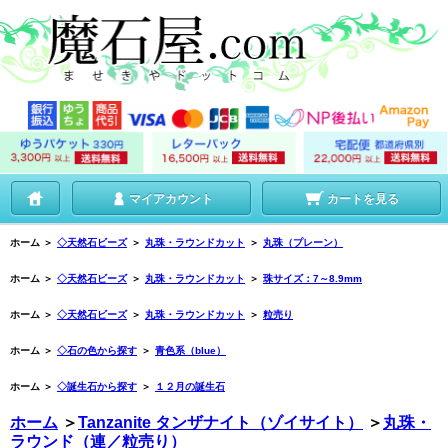
マイアカウント
カートを見る
ホーム
＞
◇天然石ビーズ
＞
丸珠・ラウンドカット
＞
丸珠（プレーン）
ホーム
＞
◇天然石ビーズ
＞
丸珠・ラウンドカット
＞
珠サイズ：7～8.9mm
ホーム
＞
◇天然石ビーズ
＞
丸珠・ラウンドカット
＞
粒売り
ホーム
＞
◇石の色から探す
＞
青色系（blue）
ホーム
＞
◇誕生石から探す
＞
１２月の誕生石
ホーム
＞
Tanzanite タンザナイト（ゾイサイト）
＞
丸珠・
ラウンド（連／粒売り）