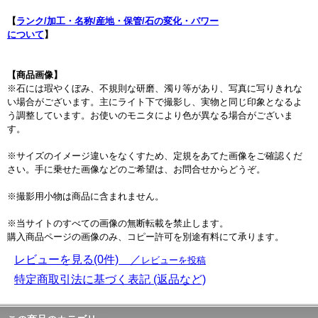
【
ランク/加工・名称/産地・保管/石の変化・パワー
について
】
【商品画像】
※石には瑕やくぼみ、不規則な研磨、濁り等があり、写真に写りきれな
い場合がございます。主にライト下で撮影し、実物と同じ印象となるよ
う調整しています。お使いのモニタにより色が異なる場合がございま
す。
※サイズのイメージ違いをなくすため、定規をあてた画像をご確認くだ
さい。手に乗せた画像などのご希望は、お問合せからどうぞ。
※撮影用小物は商品に含まれません。
※当サイトのすべての画像の無断転載を禁止します。
購入商品ページの画像のみ、コピー許可を別途有料にて承ります。
レビューを見る(0件) ／
レビューを投稿
特定商取引法に基づく表記 (返品など)