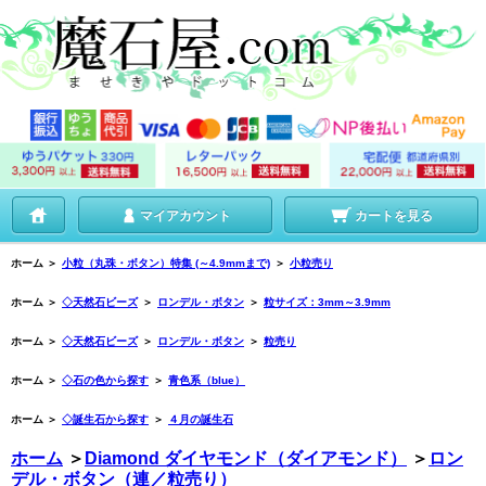
マイアカウント
カートを見る
ホーム
＞
小粒（丸珠・ボタン）特集 (～4.9mmまで)
＞
小粒売り
ホーム
＞
◇天然石ビーズ
＞
ロンデル・ボタン
＞
粒サイズ：3mm～3.9mm
ホーム
＞
◇天然石ビーズ
＞
ロンデル・ボタン
＞
粒売り
ホーム
＞
◇石の色から探す
＞
青色系（blue）
ホーム
＞
◇誕生石から探す
＞
４月の誕生石
ホーム
＞
Diamond ダイヤモンド（ダイアモンド）
＞
ロン
デル・ボタン（連／粒売り）