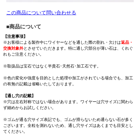
この商品について問い合わせる
■商品について
【注意事項】
※お客様による製作中にワイヤーなどを通した際の割れ・欠けは
返品・
交換対象外
とさせていただきます。特に通し穴部分が薄い石は、くれぐ
れもご注意ください。
※取扱品は宝石ではなく半貴石･天然石･加工石です。
※色の変化や強度を目的とした処理や加工がされている場合でも、加工
の有無の記載は省略いたしております。
【通し穴の記載】
※穴は左右対称ではない場合があります。ワイヤーは穴サイズに関わら
ず細めからお試しください。
※ゴムが通る穴サイズ表記でも、ゴムが滑らないため通らない石が多く
ございます。全粒を測れないため、通し穴サイズはあくまでも目安とし
てください。