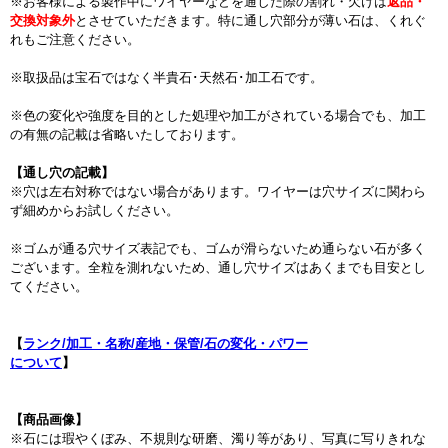
※お客様による製作中にワイヤーなどを通した際の割れ・欠けは
返品・
交換対象外
とさせていただきます。特に通し穴部分が薄い石は、くれぐ
れもご注意ください。
※取扱品は宝石ではなく半貴石･天然石･加工石です。
※色の変化や強度を目的とした処理や加工がされている場合でも、加工
の有無の記載は省略いたしております。
【通し穴の記載】
※穴は左右対称ではない場合があります。ワイヤーは穴サイズに関わら
ず細めからお試しください。
※ゴムが通る穴サイズ表記でも、ゴムが滑らないため通らない石が多く
ございます。全粒を測れないため、通し穴サイズはあくまでも目安とし
てください。
【
ランク/加工・名称/産地・保管/石の変化・パワー
について
】
【商品画像】
※石には瑕やくぼみ、不規則な研磨、濁り等があり、写真に写りきれな