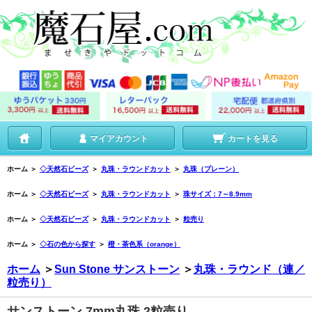
マイアカウント
カートを見る
ホーム
＞
◇天然石ビーズ
＞
丸珠・ラウンドカット
＞
丸珠（プレーン）
ホーム
＞
◇天然石ビーズ
＞
丸珠・ラウンドカット
＞
珠サイズ：7～8.9mm
ホーム
＞
◇天然石ビーズ
＞
丸珠・ラウンドカット
＞
粒売り
ホーム
＞
◇石の色から探す
＞
橙・茶色系（orange）
ホーム
＞
Sun Stone サンストーン
＞
丸珠・ラウンド（連／
粒売り）
サンストーン 7mm丸珠 2粒売り