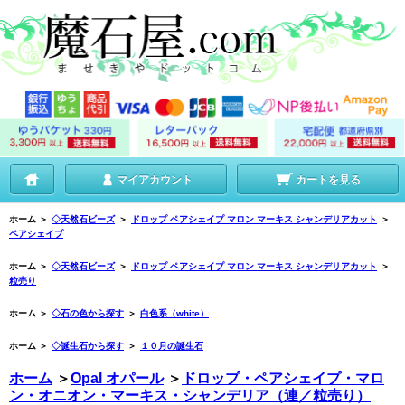
マイアカウント
カートを見る
ホーム
＞
◇天然石ビーズ
＞
ドロップ ペアシェイプ マロン マーキス シャンデリアカット
＞
ペアシェイプ
ホーム
＞
◇天然石ビーズ
＞
ドロップ ペアシェイプ マロン マーキス シャンデリアカット
＞
粒売り
ホーム
＞
◇石の色から探す
＞
白色系（white）
ホーム
＞
◇誕生石から探す
＞
１０月の誕生石
ホーム
＞
Opal オパール
＞
ドロップ・ペアシェイプ・マロ
ン・オニオン・マーキス・シャンデリア（連／粒売り）