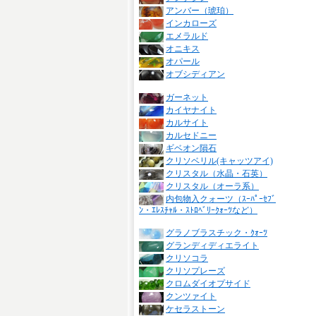
アンバー（琥珀）
インカローズ
エメラルド
オニキス
オパール
オブシディアン
ガーネット
カイヤナイト
カルサイト
カルセドニー
ギベオン隕石
クリソベリル(キャッツアイ)
クリスタル（水晶・石英）
クリスタル（オーラ系）
内包物入クォーツ（ｽｰﾊﾟｰｾﾌﾞ
ﾝ・ｴﾚｽﾁｬﾙ・ｽﾄﾛﾍﾞﾘｰｸｫｰﾂなど）
グラノブラスチック・ｸｫｰﾂ
グランディディエライト
クリソコラ
クリソプレーズ
クロムダイオプサイド
クンツァイト
ケセラストーン