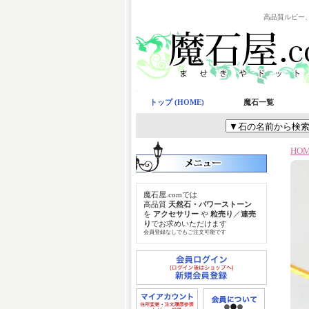
高品質ルビー
トップ (HOME)
魔石一覧
HO
魔石屋.comでは
高品質
天然石・パワーストーン
を
アクセサリー
や
粒売り
／
連売
り
でお求めいただけます
会員登録なしでもご注文可能です