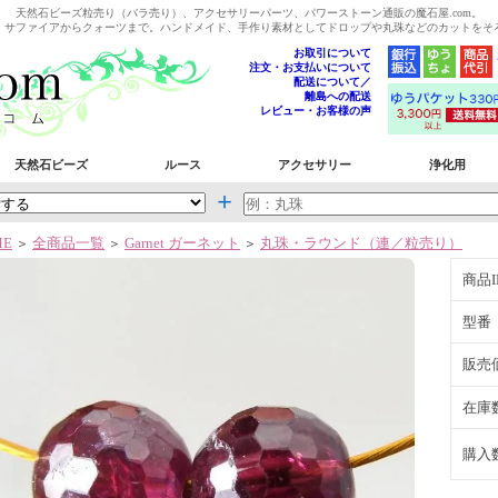
天然石ビーズ粒売り（バラ売り）、アクセサリーパーツ、パワーストーン通販の魔石屋.com。
、サファイアからクォーツまで。ハンドメイド、手作り素材としてドロップや丸珠などのカットをそ
お取引について
注文・お支払いについて
配送について／
離島への配送
レビュー・お客様の声
天然石ビーズ
ルース
アクセサリー
浄化用
＋
ME
全商品一覧
Garnet ガーネット
丸珠・ラウンド（連／粒売り）
＞
＞
＞
商品I
型番
販売
在庫
購入