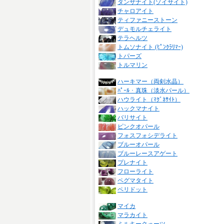
タンザナイト(ゾイサイト)
チャロアイト
ティファニーストーン
デュモルチェライト
テラヘルツ
トムソナイト (ﾋﾟﾝｸﾗﾘﾏｰ)
トパーズ
トルマリン
ハーキマー（両剣水晶）
ﾊﾟｰﾙ・真珠（淡水パール）
ハウライト（ﾏｸﾞﾈｻｲﾄ）
ハックマナイト
バリサイト
ピンクオパール
フォスフォシデライト
ブルーオパール
ブルーレースアゲート
プレナイト
フローライト
ペグマタイト
ペリドット
マイカ
マラカイト