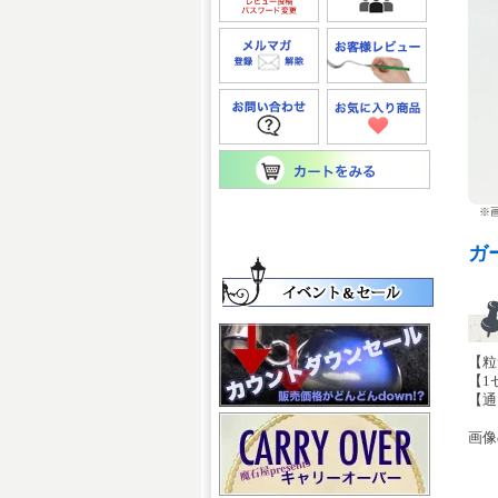
※画
ガ
【粒
【1
【通
画像