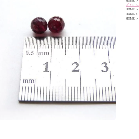
HOME
＞
ズ：5～6.
HOME
＞
HOME
＞
HOME
＞