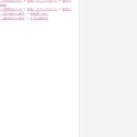
◇天然石ビーズ
＞
丸珠・ラウンドカット
＞
珠サイ
9mm
◇天然石ビーズ
＞
丸珠・ラウンドカット
＞
粒売り
◇石の色から探す
＞
赤色系（red）
◇誕生石から探す
＞
１月の誕生石