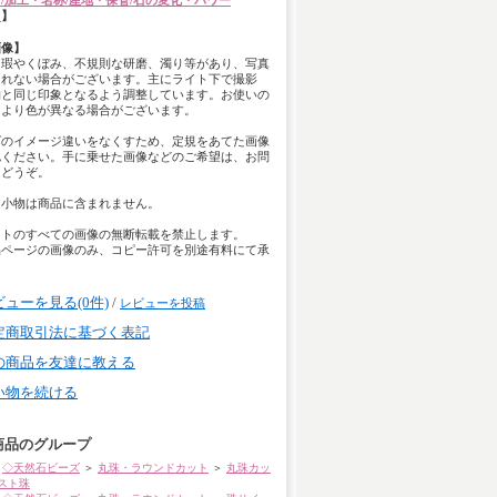
/加工・名称/産地・保管/石の変化・パワー
て
】
画像】
は瑕やくぼみ、不規則な研磨、濁り等があり、写真
きれない場合がございます。主にライト下で撮影
物と同じ印象となるよう調整しています。お使いの
により色が異なる場合がございます。
ズのイメージ違いをなくすため、定規をあてた画像
認ください。手に乗せた画像などのご希望は、お問
らどうぞ。
用小物は商品に含まれません。
イトのすべての画像の無断転載を禁止します。
品ページの画像のみ、コピー許可を別途有料にて承
。
ビューを見る(0件)
/
レビューを投稿
定商取引法に基づく表記
の商品を友達に教える
い物を続ける
商品のグループ
◇天然石ビーズ
＞
丸珠・ラウンドカット
＞
丸珠カッ
スト珠