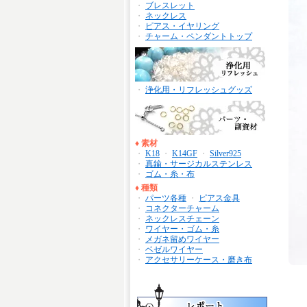
・
ブレスレット
・
ネックレス
・
ピアス・イヤリング
・
チャーム・ペンダントトップ
・
浄化用・リフレッシュグッズ
♦
素材
・
K18
・
K14GF
・
Silver925
・
真鍮・サージカルステンレス
・
ゴム・糸・布
♦
種類
・
パーツ各種
・
ピアス金具
・
コネクターチャーム
・
ネックレスチェーン
・
ワイヤー・ゴム・糸
・
メガネ留めワイヤー
・
ベゼルワイヤー
・
アクセサリーケース・磨き布