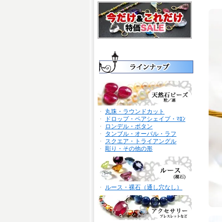
・
丸珠・ラウンドカット
・
ドロップ・ペアシェイプ・ﾏﾛﾝ
・
ロンデル・ボタン
・
タンブル・オーバル・ラフ
・
スクエア・トライアングル
・
彫り・その他の形
・
ルース・裸石（通し穴なし）