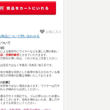
お気に入り
の商品について問い合わせる
について
事項】
様による製作中にワイヤーなどを通した際の割れ・
返品・交換対象外
とさせていただきます。
し穴部分が薄い石は、くれぐれもご注意ください。
は宝石ではなく半貴石･天然石･加工石です。
変化や強度を目的とした処理や加工がされている場
、加工の有無の記載は省略いたしております。
穴の記載】
左右対称ではない場合があります。ワイヤーは穴サ
関わらず細めからお試しください。
が通る穴サイズ表記でも、ゴムが滑らないため通ら
が多くございます。全粒を測れないため、通し穴サ
あくまでも目安としてください。