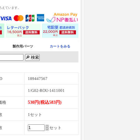
ろえています。
製作用パーツ
カートをみる
D
189447567
1/G02-ROU-1411001
価格
530円(税込583円)
数
1セット
数
セット