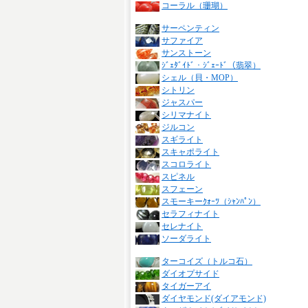
コーラル（珊瑚）
サーペンティン
サファイア
サンストーン
ｼﾞｪﾀﾞｲﾄﾞ・ｼﾞｪｰﾄﾞ（翡翠）
シェル（貝・MOP）
シトリン
ジャスパー
シリマナイト
ジルコン
スギライト
スキャポライト
スコロライト
スピネル
スフェーン
スモーキーｸｫｰﾂ（ｼｬﾝﾊﾟﾝ）
セラフィナイト
セレナイト
ソーダライト
ターコイズ（トルコ石）
ダイオプサイド
タイガーアイ
ダイヤモンド(ダイアモンド)