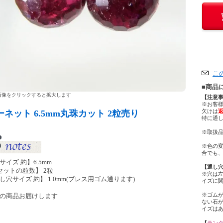
こ
■商品
像をクリックすると拡大します
【注意
※お客
欠けは
ーネット 6.5mm丸珠カット 2粒売り
特に通
※取扱品
※色の
合でも
サイズ 約】6.5mm
【通し
セットの粒数】 2粒
※穴は
し穴サイズ 約】 1.0mm(ブレス用ゴム通ります)
イズに
※ゴム
の商品お届けします
ない石
イズは