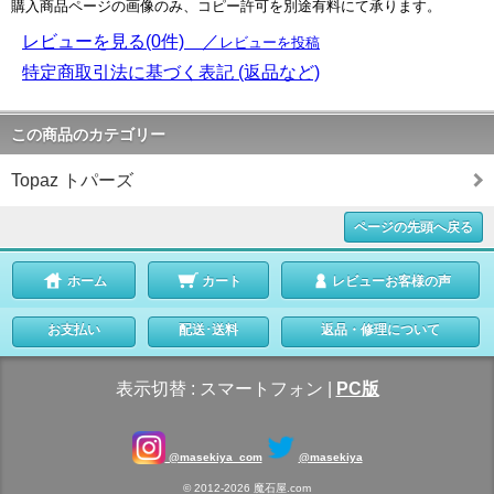
購入商品ページの画像のみ、コピー許可を別途有料にて承ります。
レビューを見る(0件) ／
レビューを投稿
特定商取引法に基づく表記 (返品など)
この商品のカテゴリー
Topaz トパーズ
ページの先頭へ戻る
ホーム
カート
レビューお客様の声
お支払い
配送･送料
返品・修理について
表示切替 :
スマートフォン
|
PC版
@masekiya_com
@masekiya
© 2012-2026 魔石屋.com