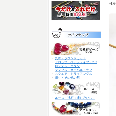
可愛
・
丸珠・ラウンドカット
・
ドロップ・ペアシェイプ・ﾏﾛﾝ
・
ロンデル・ボタン
・
タンブル・オーバル・ラフ
・
スクエア・トライアングル
・
彫り・その他の形
・
ルース・裸石（通し穴なし）