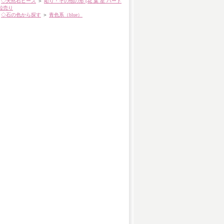
◇天然石ビーズ
＞
彫り・その他の形 (花 葉 星 ハート
粒売り
◇石の色から探す
＞
青色系（blue）