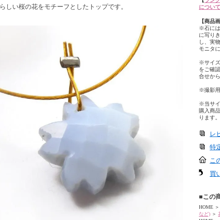
【
ランク
らしい桜の花をモチーフとしたトップです。
につい
【商品
※石に
に写り
し、実
モニタ
※サイ
をご確
合せか
※撮影
※当サ
購入商
ります
レ
特
こ
買
■この
HOME
＞
など)
＞