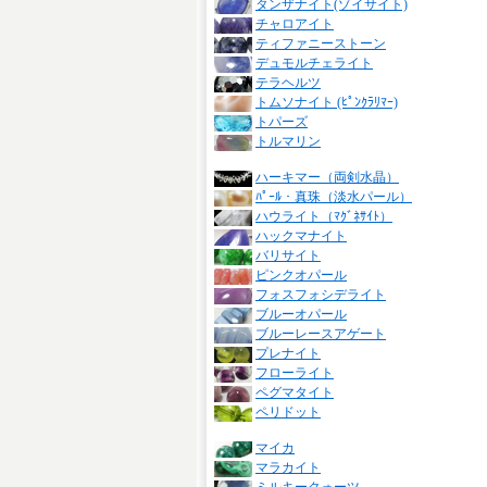
タンザナイト(ゾイサイト)
チャロアイト
ティファニーストーン
デュモルチェライト
テラヘルツ
トムソナイト (ﾋﾟﾝｸﾗﾘﾏｰ)
トパーズ
トルマリン
ハーキマー（両剣水晶）
ﾊﾟｰﾙ・真珠（淡水パール）
ハウライト（ﾏｸﾞﾈｻｲﾄ）
ハックマナイト
バリサイト
ピンクオパール
フォスフォシデライト
ブルーオパール
ブルーレースアゲート
プレナイト
フローライト
ペグマタイト
ペリドット
マイカ
マラカイト