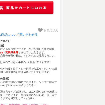
お気に入り
の商品について問い合わせる
について
事項】
様による製作中にワイヤーなどを通した際の割れ・
返品・交換対象外
とさせていただきます。
し穴部分が薄い石は、くれぐれもご注意ください。
は宝石ではなく半貴石･天然石･加工石です。
変化や強度を目的とした処理や加工がされている場
、加工の有無の記載は省略いたしております。
穴の記載】
左右対称ではない場合があります。ワイヤーは穴サ
関わらず細めからお試しください。
が通る穴サイズ表記でも、ゴムが滑らないため通ら
が多くございます。全粒を測れないため、通し穴サ
あくまでも目安としてください。