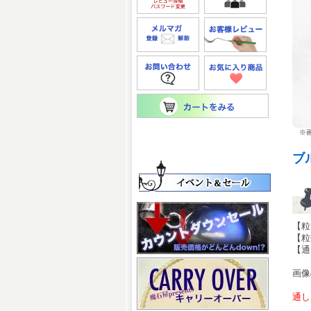
※画
ブ
【粒
【粒
【通
画像
通し