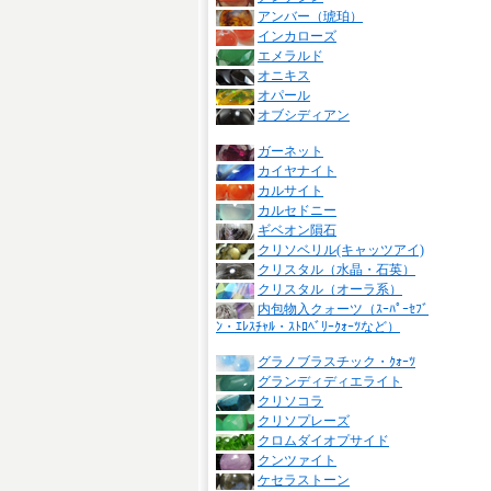
アンバー（琥珀）
インカローズ
エメラルド
オニキス
オパール
オブシディアン
ガーネット
カイヤナイト
カルサイト
カルセドニー
ギベオン隕石
クリソベリル(キャッツアイ)
クリスタル（水晶・石英）
クリスタル（オーラ系）
内包物入クォーツ（ｽｰﾊﾟｰｾﾌﾞ
ﾝ・ｴﾚｽﾁｬﾙ・ｽﾄﾛﾍﾞﾘｰｸｫｰﾂなど）
グラノブラスチック・ｸｫｰﾂ
グランディディエライト
クリソコラ
クリソプレーズ
クロムダイオプサイド
クンツァイト
ケセラストーン