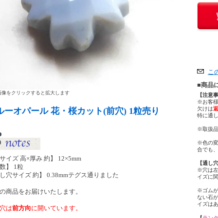
こ
■商品
像をクリックすると拡大します
【注意
※お客
欠けは
ルーオパール 花・桜カット(前穴) 1粒売り
特に通
※取扱品
※色の
合でも
サイズ 高×厚み 約】 12×5mm
【通し
数】 1粒
※穴は
し穴サイズ 約】 0.38mmテグス通りました
イズに
※ゴム
の商品をお届けいたします。
ない石
イズは
穴は
前方向
に開いています。