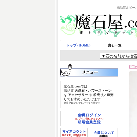
高品質ルビー
トップ (HOME)
魔石一覧
HO
魔石屋.comでは
高品質
天然石・パワーストーン
を
アクセサリー
や
粒売り
／
連売
り
でお求めいただけます
会員登録なしでもご注文可能です