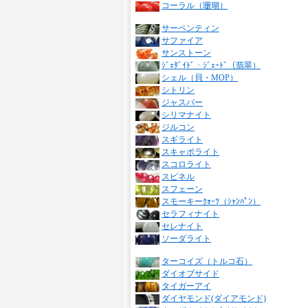
コーラル（珊瑚）
サーペンティン
サファイア
サンストーン
ｼﾞｪﾀﾞｲﾄﾞ・ｼﾞｪｰﾄﾞ（翡翠）
シェル（貝・MOP）
シトリン
ジャスパー
シリマナイト
ジルコン
スギライト
スキャポライト
スコロライト
スピネル
スフェーン
スモーキーｸｫｰﾂ（ｼｬﾝﾊﾟﾝ）
セラフィナイト
セレナイト
ソーダライト
ターコイズ（トルコ石）
ダイオプサイド
タイガーアイ
ダイヤモンド(ダイアモンド)