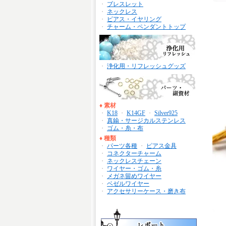
・
ブレスレット
・
ネックレス
・
ピアス・イヤリング
・
チャーム・ペンダントトップ
・
浄化用・リフレッシュグッズ
♦
素材
・
K18
・
K14GF
・
Silver925
・
真鍮・サージカルステンレス
・
ゴム・糸・布
♦
種類
・
パーツ各種
・
ピアス金具
・
コネクターチャーム
・
ネックレスチェーン
・
ワイヤー・ゴム・糸
・
メガネ留めワイヤー
・
ベゼルワイヤー
・
アクセサリーケース・磨き布