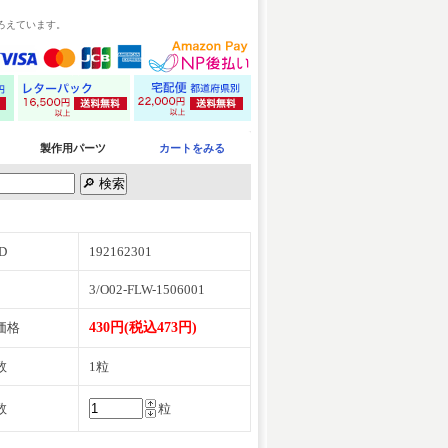
ろえています。
製作用パーツ
カートをみる
D
192162301
3/O02-FLW-1506001
価格
430円(税込473円)
数
1粒
数
粒