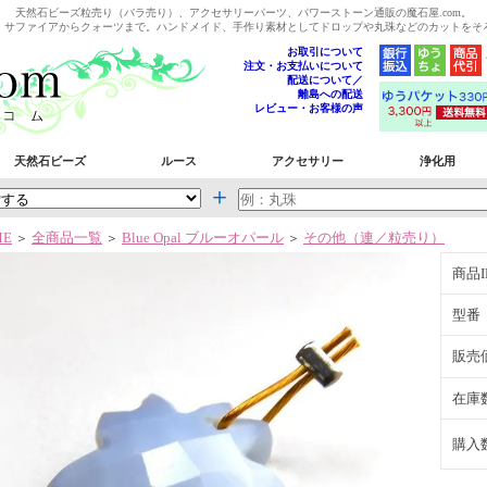
天然石ビーズ粒売り（バラ売り）、アクセサリーパーツ、パワーストーン通販の魔石屋.com。
、サファイアからクォーツまで。ハンドメイド、手作り素材としてドロップや丸珠などのカットをそ
お取引について
注文・お支払いについて
配送について／
離島への配送
レビュー・お客様の声
天然石ビーズ
ルース
アクセサリー
浄化用
＋
ME
全商品一覧
Blue Opal ブルーオパール
その他（連／粒売り）
＞
＞
＞
商品I
型番
販売
在庫
購入