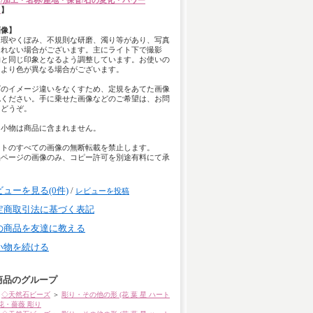
/加工・名称/産地・保管/石の変化・パワー
て
】
画像】
は瑕やくぼみ、不規則な研磨、濁り等があり、写真
きれない場合がございます。主にライト下で撮影
物と同じ印象となるよう調整しています。お使いの
により色が異なる場合がございます。
ズのイメージ違いをなくすため、定規をあてた画像
認ください。手に乗せた画像などのご希望は、お問
らどうぞ。
用小物は商品に含まれません。
イトのすべての画像の無断転載を禁止します。
品ページの画像のみ、コピー許可を別途有料にて承
。
ビューを見る(0件)
/
レビューを投稿
定商取引法に基づく表記
の商品を友達に教える
い物を続ける
商品のグループ
◇天然石ビーズ
＞
彫り・その他の形 (花 葉 星 ハート
花・薔薇 彫り