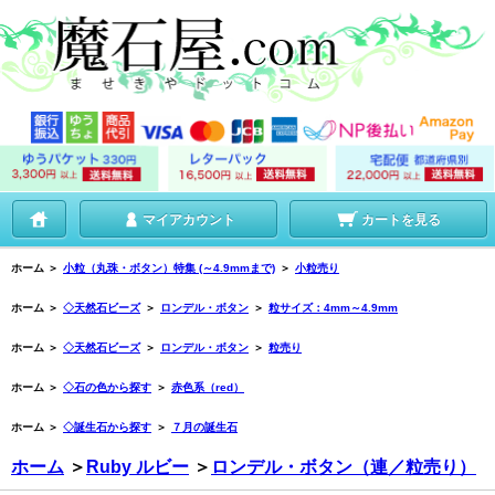
マイアカウント
カートを見る
ホーム
＞
小粒（丸珠・ボタン）特集 (～4.9mmまで)
＞
小粒売り
ホーム
＞
◇天然石ビーズ
＞
ロンデル・ボタン
＞
粒サイズ：4mm～4.9mm
ホーム
＞
◇天然石ビーズ
＞
ロンデル・ボタン
＞
粒売り
ホーム
＞
◇石の色から探す
＞
赤色系（red）
ホーム
＞
◇誕生石から探す
＞
７月の誕生石
ホーム
＞
Ruby ルビー
＞
ロンデル・ボタン（連／粒売り）