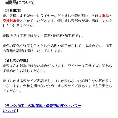
■商品について
【注意事項】
※お客様による製作中にワイヤーなどを通した際の割れ・欠けは
返品・
交換対象外
とさせていただきます。特に通し穴部分が薄い石は、くれぐ
れもご注意ください。
※取扱品は宝石ではなく半貴石･天然石･加工石です。
※色の変化や強度を目的とした処理や加工がされている場合でも、加工
の有無の記載は省略いたしております。
【通し穴の記載】
※穴は左右対称ではない場合があります。ワイヤーは穴サイズに関わら
ず細めからお試しください。
※ゴムが通る穴サイズ表記でも、ゴムが滑らないため通らない石が多く
ございます。全粒を測れないため、通し穴サイズはあくまでも目安とし
てください。
【
ランク/加工・名称/産地・保管/石の変化・パワー
について
】