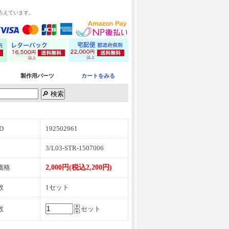
ろえています。
製作用パーツ
カートをみる
D
192502961
3/L03-STR-1507006
価格
2,000円(税込2,200円)
数
1セット
数
セット