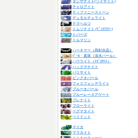
タンザナイト(ゾイサイト)
チャロアイト
ティファニーストーン
デュモルチェライト
テラヘルツ
トムソナイト (ﾋﾟﾝｸﾗﾘﾏｰ)
トパーズ
トルマリン
ハーキマー（両剣水晶）
ﾊﾟｰﾙ・真珠（淡水パール）
ハウライト（ﾏｸﾞﾈｻｲﾄ）
ハックマナイト
バリサイト
ピンクオパール
フォスフォシデライト
ブルーオパール
ブルーレースアゲート
プレナイト
フローライト
ペグマタイト
ペリドット
マイカ
マラカイト