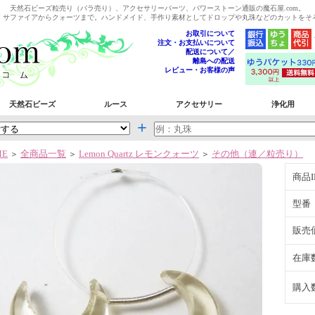
天然石ビーズ粒売り（バラ売り）、アクセサリーパーツ、パワーストーン通販の魔石屋.com。
、サファイアからクォーツまで。ハンドメイド、手作り素材としてドロップや丸珠などのカットをそ
お取引について
注文・お支払いについて
配送について／
離島への配送
レビュー・お客様の声
天然石ビーズ
ルース
アクセサリー
浄化用
＋
ME
全商品一覧
Lemon Quartz レモンクォーツ
その他（連／粒売り）
＞
＞
＞
商品I
型番
販売
在庫
購入