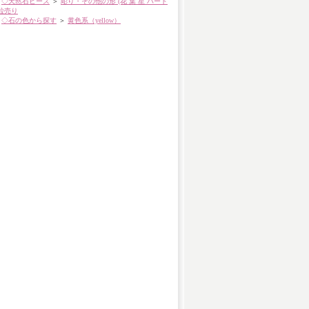
◇天然石ビーズ
＞
彫り・その他の形 (花 葉 星 ハート
粒売り
◇石の色から探す
＞
黄色系（yellow）