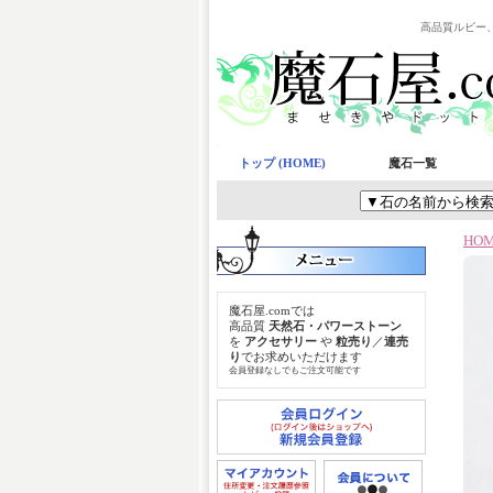
高品質ルビー
トップ (HOME)
魔石一覧
HO
魔石屋.comでは
高品質
天然石・パワーストーン
を
アクセサリー
や
粒売り
／
連売
り
でお求めいただけます
会員登録なしでもご注文可能です