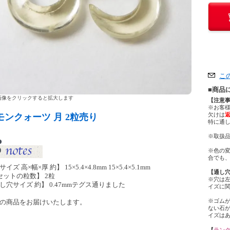
こ
■商品
像をクリックすると拡大します
【注意
※お客
欠けは
モンクォーツ 月 2粒売り
特に通
※取扱品
※色の
合でも
イズ 高×幅×厚 約】 15×5.4×4.8mm 15×5.4×5.1mm
【通し
セットの粒数】 2粒
※穴は
し穴サイズ 約】 0.47mmテグス通りました
イズに
※ゴム
の商品をお届けいたします。
ない石
イズは