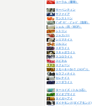
コーラル（珊瑚）
サーペンティン
サファイア
サンストーン
ｼﾞｪﾀﾞｲﾄﾞ・ｼﾞｪｰﾄﾞ（翡翠）
シェル（貝・MOP）
シトリン
ジャスパー
シリマナイト
ジルコン
スギライト
スキャポライト
スコロライト
スピネル
スフェーン
スモーキーｸｫｰﾂ（ｼｬﾝﾊﾟﾝ）
セラフィナイト
セレナイト
ソーダライト
ターコイズ（トルコ石）
ダイオプサイド
タイガーアイ
ダイヤモンド(ダイアモンド)