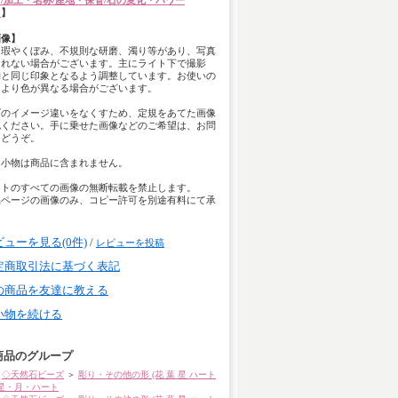
/加工・名称/産地・保管/石の変化・パワー
て
】
画像】
は瑕やくぼみ、不規則な研磨、濁り等があり、写真
きれない場合がございます。主にライト下で撮影
物と同じ印象となるよう調整しています。お使いの
により色が異なる場合がございます。
ズのイメージ違いをなくすため、定規をあてた画像
認ください。手に乗せた画像などのご希望は、お問
らどうぞ。
用小物は商品に含まれません。
イトのすべての画像の無断転載を禁止します。
品ページの画像のみ、コピー許可を別途有料にて承
。
ビューを見る(0件)
/
レビューを投稿
定商取引法に基づく表記
の商品を友達に教える
い物を続ける
商品のグループ
◇天然石ビーズ
＞
彫り・その他の形 (花 葉 星 ハート
星・月・ハート