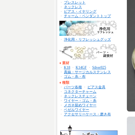
・
ブレスレット
・
ネックレス
・
ピアス・イヤリング
・
チャーム・ペンダントトップ
・
浄化用・リフレッシュグッズ
♦
素材
・
K18
・
K14GF
・
Silver925
・
真鍮・サージカルステンレス
・
ゴム・糸・布
♦
種類
・
パーツ各種
・
ピアス金具
・
コネクターチャーム
・
ネックレスチェーン
・
ワイヤー・ゴム・糸
・
メガネ留めワイヤー
・
ベゼルワイヤー
・
アクセサリーケース・磨き布