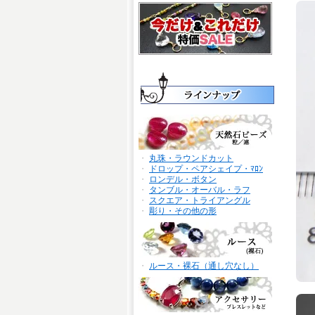
・
丸珠・ラウンドカット
・
ドロップ・ペアシェイプ・ﾏﾛﾝ
・
ロンデル・ボタン
・
タンブル・オーバル・ラフ
・
スクエア・トライアングル
・
彫り・その他の形
・
ルース・裸石（通し穴なし）