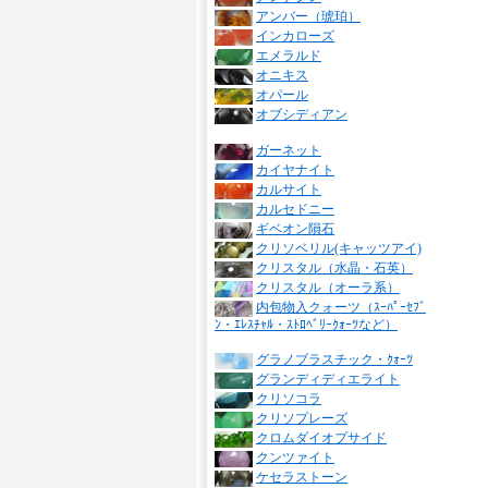
アンバー（琥珀）
インカローズ
エメラルド
オニキス
オパール
オブシディアン
ガーネット
カイヤナイト
カルサイト
カルセドニー
ギベオン隕石
クリソベリル(キャッツアイ)
クリスタル（水晶・石英）
クリスタル（オーラ系）
内包物入クォーツ（ｽｰﾊﾟｰｾﾌﾞ
ﾝ・ｴﾚｽﾁｬﾙ・ｽﾄﾛﾍﾞﾘｰｸｫｰﾂなど）
グラノブラスチック・ｸｫｰﾂ
グランディディエライト
クリソコラ
クリソプレーズ
クロムダイオプサイド
クンツァイト
ケセラストーン