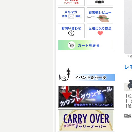
※画
レ
【粒サ
【1
【通
画像