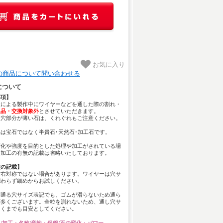
お気に入り
の商品について問い合わせる
について
事項】
様による製作中にワイヤーなどを通した際の割れ・
返品・交換対象外
とさせていただきます。
し穴部分が薄い石は、くれぐれもご注意ください。
は宝石ではなく半貴石･天然石･加工石です。
変化や強度を目的とした処理や加工がされている場
、加工の有無の記載は省略いたしております。
穴の記載】
左右対称ではない場合があります。ワイヤーは穴サ
関わらず細めからお試しください。
が通る穴サイズ表記でも、ゴムが滑らないため通ら
が多くございます。全粒を測れないため、通し穴サ
あくまでも目安としてください。