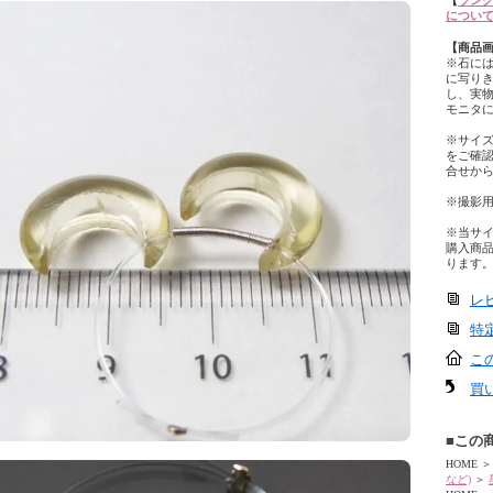
【
ランク
につい
【商品
※石に
に写り
し、実
モニタ
※サイ
をご確
合せか
※撮影
※当サ
購入商
ります
レ
特
こ
買
■この
HOME
＞
など)
＞