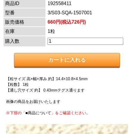
商品ID
192558411
型番
3/S03-SQA-1507001
販売価格
660円(税込726円)
在庫
1粒
購入数
【粒サイズ 高×幅×厚み 約】14.4×10.8×4.5mm
【粒数】 1粒
【通し穴サイズ 約】 0.43mmテグス通ります
画像の商品をお届けいたします
※下部の「
■商品について
」をご確認ください。