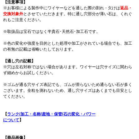
【注意事項】
※お客様による製作中にワイヤーなどを通した際の割れ・欠けは
返品・
交換対象外
とさせていただきます。特に通し穴部分が薄い石は、くれぐ
れもご注意ください。
※取扱品は宝石ではなく半貴石･天然石･加工石です。
※色の変化や強度を目的とした処理や加工がされている場合でも、加工
の有無の記載は省略いたしております。
【通し穴の記載】
※穴は左右対称ではない場合があります。ワイヤーは穴サイズに関わら
ず細めからお試しください。
※ゴムが通る穴サイズ表記でも、ゴムが滑らないため通らない石が多く
ございます。全粒を測れないため、通し穴サイズはあくまでも目安とし
てください。
【
ランク/加工・名称/産地・保管/石の変化・パワー
について
】
【商品画像】