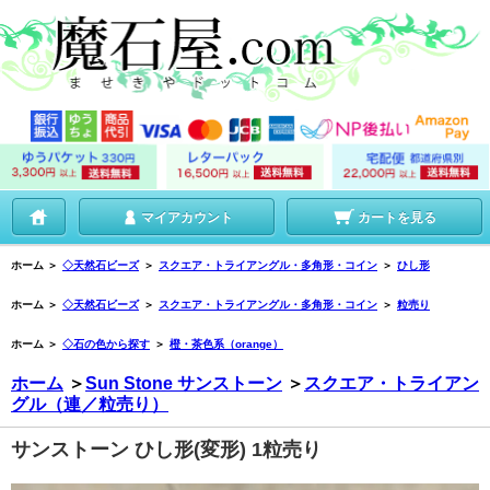
マイアカウント
カートを見る
ホーム
＞
◇天然石ビーズ
＞
スクエア・トライアングル・多角形・コイン
＞
ひし形
ホーム
＞
◇天然石ビーズ
＞
スクエア・トライアングル・多角形・コイン
＞
粒売り
ホーム
＞
◇石の色から探す
＞
橙・茶色系（orange）
ホーム
＞
Sun Stone サンストーン
＞
スクエア・トライアン
グル（連／粒売り）
サンストーン ひし形(変形) 1粒売り