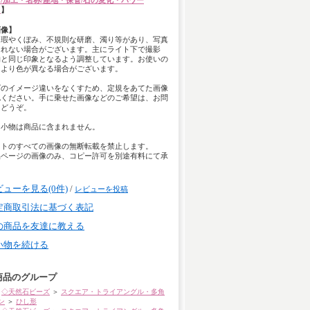
/加工・名称/産地・保管/石の変化・パワー
て
】
画像】
は瑕やくぼみ、不規則な研磨、濁り等があり、写真
きれない場合がございます。主にライト下で撮影
物と同じ印象となるよう調整しています。お使いの
により色が異なる場合がございます。
ズのイメージ違いをなくすため、定規をあてた画像
認ください。手に乗せた画像などのご希望は、お問
らどうぞ。
用小物は商品に含まれません。
イトのすべての画像の無断転載を禁止します。
品ページの画像のみ、コピー許可を別途有料にて承
。
ビューを見る(0件)
/
レビューを投稿
定商取引法に基づく表記
の商品を友達に教える
い物を続ける
商品のグループ
◇天然石ビーズ
＞
スクエア・トライアングル・多角
ン
＞
ひし形