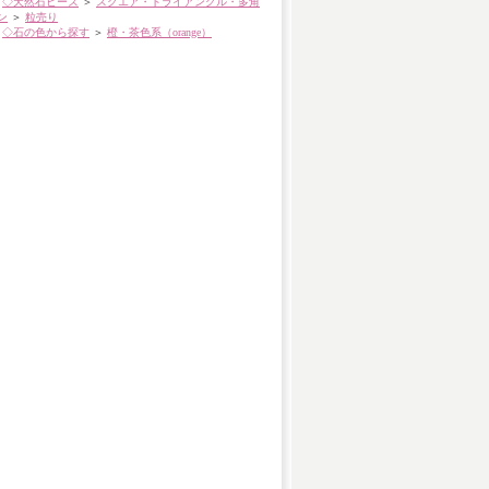
◇天然石ビーズ
＞
スクエア・トライアングル・多角
ン
＞
粒売り
◇石の色から探す
＞
橙・茶色系（orange）