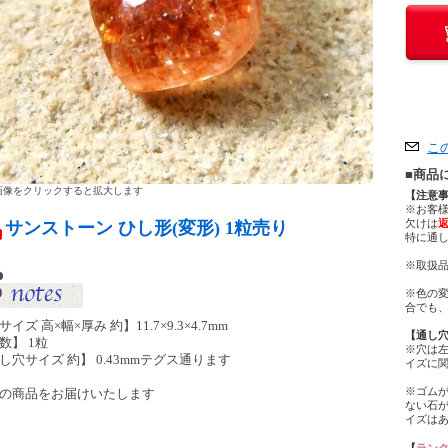
こ
■商品
像をクリックすると拡大します
【注意
※お客
欠けは
サンストーン ひし形(変形) 1粒売り
特に通
※取扱品
※色の
合でも
イズ 高×幅×厚み 約】11.7×9.3×4.7mm
【通し
数】 1粒
※穴は
し穴サイズ 約】 0.43mmテグス通ります
イズに
※ゴム
の商品をお届けいたします
ない石
イズは