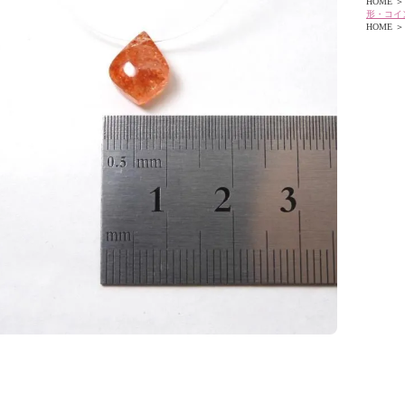
HOME
＞
形・コイ
HOME
＞