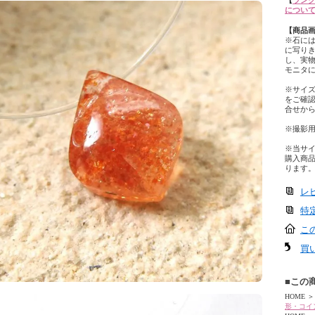
【
ランク
につい
【商品
※石に
に写り
し、実
モニタ
※サイ
をご確
合せか
※撮影
※当サ
購入商
ります
レ
特
こ
買
■この
HOME
＞
形・コイ