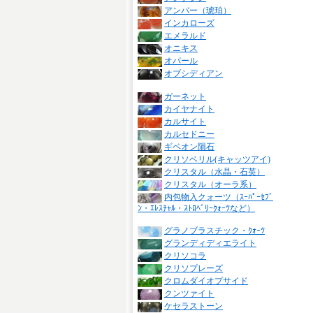
アンバー（琥珀）
インカローズ
エメラルド
オニキス
オパール
オブシディアン
ガーネット
カイヤナイト
カルサイト
カルセドニー
ギベオン隕石
クリソベリル(キャッツアイ)
クリスタル（水晶・石英）
クリスタル（オーラ系）
内包物入クォーツ（ｽｰﾊﾟｰｾﾌﾞ
ﾝ・ｴﾚｽﾁｬﾙ・ｽﾄﾛﾍﾞﾘｰｸｫｰﾂなど）
グラノブラスチック・ｸｫｰﾂ
グランディディエライト
クリソコラ
クリソプレーズ
クロムダイオプサイド
クンツァイト
ケセラストーン