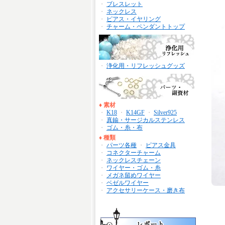
・
ブレスレット
・
ネックレス
・
ピアス・イヤリング
・
チャーム・ペンダントトップ
・
浄化用・リフレッシュグッズ
♦
素材
・
K18
・
K14GF
・
Silver925
・
真鍮・サージカルステンレス
・
ゴム・糸・布
♦
種類
・
パーツ各種
・
ピアス金具
・
コネクターチャーム
・
ネックレスチェーン
・
ワイヤー・ゴム・糸
・
メガネ留めワイヤー
・
ベゼルワイヤー
・
アクセサリーケース・磨き布