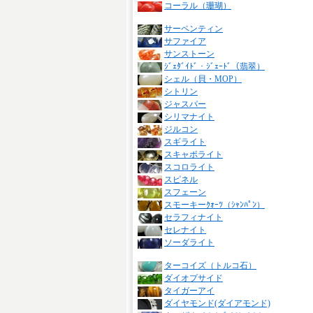
コーラル（珊瑚）
サーペンティン
サファイア
サンストーン
ｼﾞｪﾀﾞｲﾄﾞ・ｼﾞｪｰﾄﾞ（翡翠）
シェル（貝・MOP）
シトリン
ジャスパー
シリマナイト
ジルコン
スギライト
スキャポライト
スコロライト
スピネル
スフェーン
スモーキーｸｫｰﾂ（ｼｬﾝﾊﾟﾝ）
セラフィナイト
セレナイト
ソーダライト
ターコイズ（トルコ石）
ダイオプサイド
タイガーアイ
ダイヤモンド(ダイアモンド)