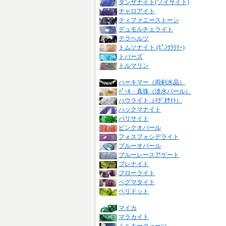
タンザナイト(ゾイサイト)
チャロアイト
ティファニーストーン
デュモルチェライト
テラヘルツ
トムソナイト (ﾋﾟﾝｸﾗﾘﾏｰ)
トパーズ
トルマリン
ハーキマー（両剣水晶）
ﾊﾟｰﾙ・真珠（淡水パール）
ハウライト（ﾏｸﾞﾈｻｲﾄ）
ハックマナイト
バリサイト
ピンクオパール
フォスフォシデライト
ブルーオパール
ブルーレースアゲート
プレナイト
フローライト
ペグマタイト
ペリドット
マイカ
マラカイト