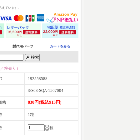
ろえています。
製作用パーツ
カートをみる
／粒売り）
D
192558588
3/S03-SQA-1507004
価格
830円(税込913円)
数
1粒
数
粒