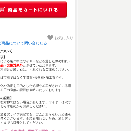
お気に入り
の商品について問い合わせる
について
事項】
様による製作中にワイヤーなどを通した際の割れ・
返品・交換対象外
とさせていただきます。
し穴部分が薄い石は、くれぐれもご注意ください。
は宝石ではなく半貴石･天然石･加工石です。
変化や強度を目的とした処理や加工がされている場
、加工の有無の記載は省略いたしております。
穴の記載】
左右対称ではない場合があります。ワイヤーは穴サ
関わらず細めからお試しください。
が通る穴サイズ表記でも、ゴムが滑らないため通ら
が多くございます。全粒を測れないため、通し穴サ
あくまでも目安としてください。