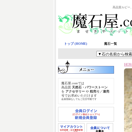
高品質ルビー
トップ (HOME)
魔石一覧
HO
魔石屋.comでは
高品質
天然石・パワーストーン
を
アクセサリー
や
粒売り
／
連売
り
でお求めいただけます
会員登録なしでもご注文可能です