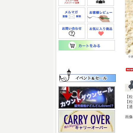
※画
【粒サ
【粒
【通
画像