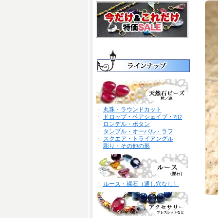
・
丸珠・ラウンドカット
・
ドロップ・ペアシェイプ・ﾏﾛﾝ
・
ロンデル・ボタン
・
タンブル・オーバル・ラフ
・
スクエア・トライアングル
・
彫り・その他の形
・
ルース・裸石（通し穴なし）