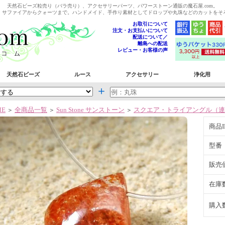
天然石ビーズ粒売り（バラ売り）、アクセサリーパーツ、パワーストーン通販の魔石屋.com。
、サファイアからクォーツまで。ハンドメイド、手作り素材としてドロップや丸珠などのカットをそ
お取引について
注文・お支払いについて
配送について／
離島への配送
レビュー・お客様の声
天然石ビーズ
ルース
アクセサリー
浄化用
＋
ME
全商品一覧
Sun Stone サンストーン
スクエア・トライアングル（連
＞
＞
＞
商品I
型番
販売
在庫
購入