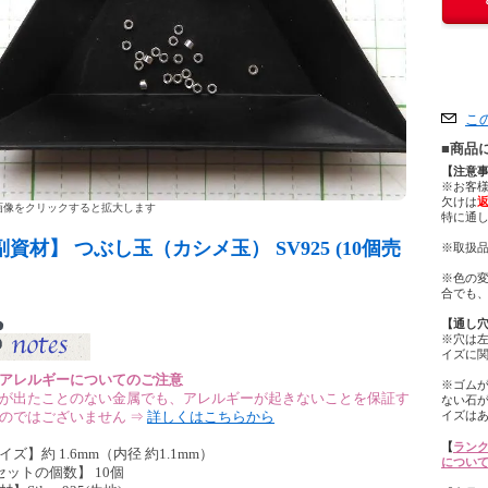
こ
■商品
【注意
※お客
欠けは
像をクリックすると拡大します
特に通
副資材】 つぶし玉（カシメ玉） SV925 (10個売
※取扱品
※色の
合でも
【通し
※穴は
イズに
アレルギーについてのご注意
※ゴム
が出たことのない金属でも、アレルギーが起きないことを保証す
ない石
のではございません ⇒
詳しくはこちらから
イズは
【
ランク
イズ】約 1.6mm（内径 約1.1mm）
につい
セットの個数】 10個