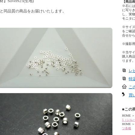
】Silver925(生地)
【商品
※石に
に写り
と同品質の商品をお届けいたします。
し、実
モニタ
※サイ
をご確
合せか
※撮影
※当サ
購入商
ります
レ
特
こ
買
■この
HOME
＞
5（シル
HOME
＞
ツ各種