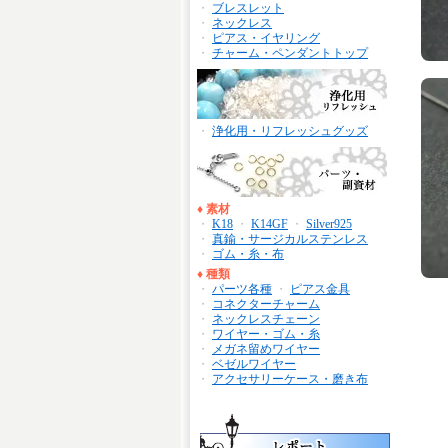
・
ブレスレット
・
ネックレス
・
ピアス・イヤリング
・
チャーム・ペンダントトップ
・
浄化用・リフレッシュグッズ
♦
素材
・
K18
・
K14GF
・
Silver925
・
真鍮・サージカルステンレス
・
ゴム・糸・布
♦
種類
・
パーツ各種
・
ピアス金具
・
コネクターチャーム
・
ネックレスチェーン
・
ワイヤー・ゴム・糸
・
メガネ留めワイヤー
・
ベゼルワイヤー
・
アクセサリーケース・磨き布