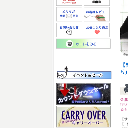
※画
【
り)
金属
症状
るも
【サ
【1