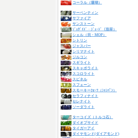
コーラル（珊瑚）
サーペンティン
サファイア
サンストーン
ｼﾞｪﾀﾞｲﾄﾞ・ｼﾞｪｰﾄﾞ（翡翠）
シェル（貝・MOP）
シトリン
ジャスパー
シリマナイト
ジルコン
スギライト
スキャポライト
スコロライト
スピネル
スフェーン
スモーキーｸｫｰﾂ（ｼｬﾝﾊﾟﾝ）
セラフィナイト
セレナイト
ソーダライト
ターコイズ（トルコ石）
ダイオプサイド
タイガーアイ
ダイヤモンド(ダイアモンド)