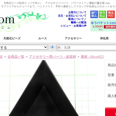
天然石ビーズ粒売り（バラ売り）、アクセサリーパーツ、パワーストーン通販の魔石屋.com。
、サファイアからクォーツまで。ハンドメイド、手作り素材としてドロップや丸珠などのカットをそ
お取引について
注文・お支払いについて
配送について／
離島への配送
レビュー・お客様の声
天然石ビーズ
ルース
アクセサリー
浄化用
＋
ME
全商品一覧
アクセサリー用パーツ・副資材
素材 - Silver925
＞
＞
＞
商品I
型番
販売
購入