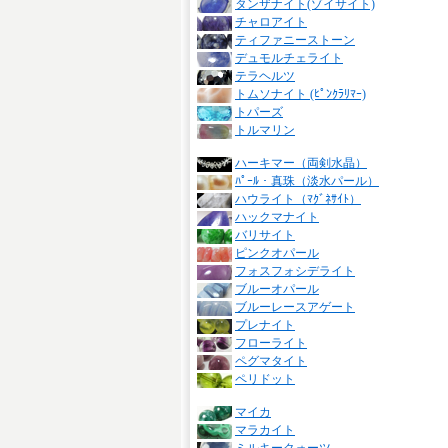
タンザナイト(ゾイサイト)
チャロアイト
ティファニーストーン
デュモルチェライト
テラヘルツ
トムソナイト (ﾋﾟﾝｸﾗﾘﾏｰ)
トパーズ
トルマリン
ハーキマー（両剣水晶）
ﾊﾟｰﾙ・真珠（淡水パール）
ハウライト（ﾏｸﾞﾈｻｲﾄ）
ハックマナイト
バリサイト
ピンクオパール
フォスフォシデライト
ブルーオパール
ブルーレースアゲート
プレナイト
フローライト
ペグマタイト
ペリドット
マイカ
マラカイト