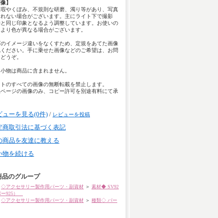
画像】
は瑕やくぼみ、不規則な研磨、濁り等があり、写真
きれない場合がございます。主にライト下で撮影
物と同じ印象となるよう調整しています。お使いの
により色が異なる場合がございます。
ズのイメージ違いをなくすため、定規をあてた画像
認ください。手に乗せた画像などのご希望は、お問
らどうぞ。
用小物は商品に含まれません。
イトのすべての画像の無断転載を禁止します。
品ページの画像のみ、コピー許可を別途有料にて承
。
ビューを見る(0件)
/
レビューを投稿
定商取引法に基づく表記
の商品を友達に教える
い物を続ける
商品のグループ
◇アクセサリー製作用パーツ・副資材
＞
素材◆ SV92
バー925）
◇アクセサリー製作用パーツ・副資材
＞
種類◇ パー