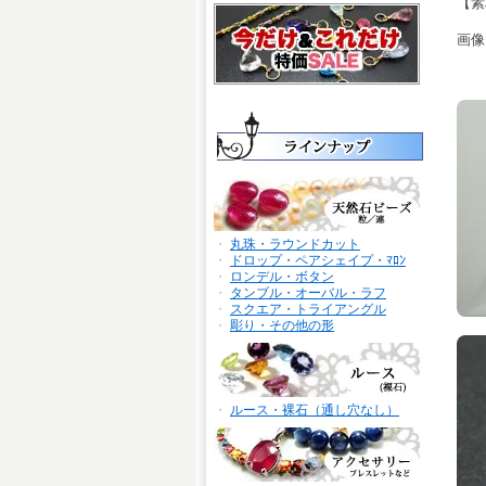
【素材
画像
・
丸珠・ラウンドカット
・
ドロップ・ペアシェイプ・ﾏﾛﾝ
・
ロンデル・ボタン
・
タンブル・オーバル・ラフ
・
スクエア・トライアングル
・
彫り・その他の形
・
ルース・裸石（通し穴なし）