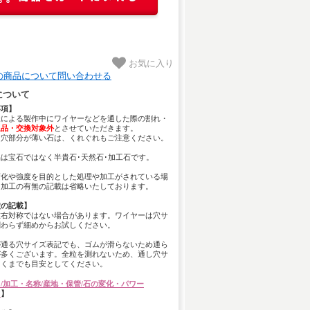
お気に入り
の商品について問い合わせる
について
事項】
様による製作中にワイヤーなどを通した際の割れ・
返品・交換対象外
とさせていただきます。
し穴部分が薄い石は、くれぐれもご注意ください。
は宝石ではなく半貴石･天然石･加工石です。
変化や強度を目的とした処理や加工がされている場
、加工の有無の記載は省略いたしております。
穴の記載】
左右対称ではない場合があります。ワイヤーは穴サ
関わらず細めからお試しください。
が通る穴サイズ表記でも、ゴムが滑らないため通ら
が多くございます。全粒を測れないため、通し穴サ
あくまでも目安としてください。
/加工・名称/産地・保管/石の変化・パワー
て
】