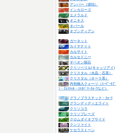
アンバー（琥珀）
インカローズ
エメラルド
オニキス
オパール
オブシディアン
ガーネット
カイヤナイト
カルサイト
カルセドニー
ギベオン隕石
クリソベリル(キャッツアイ)
クリスタル（水晶・石英）
クリスタル（オーラ系）
内包物入クォーツ（ｽｰﾊﾟｰｾﾌﾞ
ﾝ・ｴﾚｽﾁｬﾙ・ｽﾄﾛﾍﾞﾘｰｸｫｰﾂなど）
グラノブラスチック・ｸｫｰﾂ
グランディディエライト
クリソコラ
クリソプレーズ
クロムダイオプサイド
クンツァイト
ケセラストーン