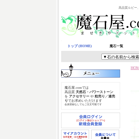
高品質ルビー
トップ (HOME)
魔石一覧
HO
魔石屋.comでは
高品質
天然石・パワーストーン
を
アクセサリー
や
粒売り
／
連売
り
でお求めいただけます
会員登録なしでもご注文可能です