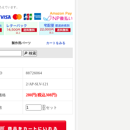
ろえています。
製作用パーツ
カートをみる
D
88726064
2/AP-SLV-121
価格
280円(税込308円)
数
セット