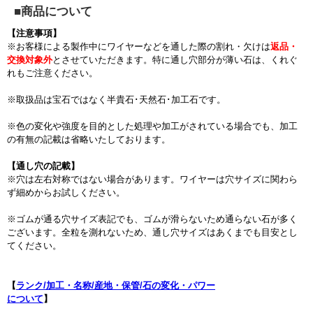
■商品について
【注意事項】
※お客様による製作中にワイヤーなどを通した際の割れ・欠けは
返品・
交換対象外
とさせていただきます。特に通し穴部分が薄い石は、くれぐ
れもご注意ください。
※取扱品は宝石ではなく半貴石･天然石･加工石です。
※色の変化や強度を目的とした処理や加工がされている場合でも、加工
の有無の記載は省略いたしております。
【通し穴の記載】
※穴は左右対称ではない場合があります。ワイヤーは穴サイズに関わら
ず細めからお試しください。
※ゴムが通る穴サイズ表記でも、ゴムが滑らないため通らない石が多く
ございます。全粒を測れないため、通し穴サイズはあくまでも目安とし
てください。
【
ランク/加工・名称/産地・保管/石の変化・パワー
について
】