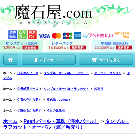
マイアカウント
カートを見る
ホーム
＞
◇天然石ビーズ
＞
タンブル・オーバル・ラフカット
＞
オーバル・タンブル
＞
タ
ンブル
ホーム
＞
◇天然石ビーズ
＞
タンブル・オーバル・ラフカット
＞
粒売り
ホーム
＞
◇石の色から探す
＞
黄色系（yellow）
ホーム
＞
◇誕生石から探す
＞
６月の誕生石
ホーム
＞
Pearl パール・真珠（淡水パール）
＞
タンブル・
ラフカット・オーバル（連／粒売り）