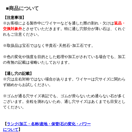
■商品について
【注意事項】
※お客様による製作中にワイヤーなどを通した際の割れ・欠けは
返品・
交換対象外
とさせていただきます。特に通し穴部分が薄い石は、くれぐ
れもご注意ください。
※取扱品は宝石ではなく半貴石･天然石･加工石です。
※色の変化や強度を目的とした処理や加工がされている場合でも、加工
の有無の記載は省略いたしております。
【通し穴の記載】
※穴は左右対称ではない場合があります。ワイヤーは穴サイズに関わら
ず細めからお試しください。
※ゴムが通る穴サイズ表記でも、ゴムが滑らないため通らない石が多く
ございます。全粒を測れないため、通し穴サイズはあくまでも目安とし
てください。
【
ランク/加工・名称/産地・保管/石の変化・パワー
について
】