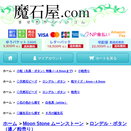
マイアカウント
カートを見る
ホーム
＞
小粒（丸珠・ボタン）特集 (～4.9mmまで)
＞
小粒売り
ホーム
＞
◇天然石ビーズ
＞
ロンデル・ボタン
＞
粒サイズ：4mm～4.9mm
ホーム
＞
◇天然石ビーズ
＞
ロンデル・ボタン
＞
粒売り
ホーム
＞
◇石の色から探す
＞
白色系（white）
ホーム
＞
◇誕生石から探す
＞
６月の誕生石
ホーム
＞
Moon Stone ムーンストーン
＞
ロンデル・ボタン
（連／粒売り）