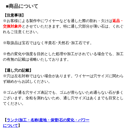
■商品について
【注意事項】
※お客様による製作中にワイヤーなどを通した際の割れ・欠けは
返品・
交換対象外
とさせていただきます。特に通し穴部分が薄い石は、くれぐ
れもご注意ください。
※取扱品は宝石ではなく半貴石･天然石･加工石です。
※色の変化や強度を目的とした処理や加工がされている場合でも、加工
の有無の記載は省略いたしております。
【通し穴の記載】
※穴は左右対称ではない場合があります。ワイヤーは穴サイズに関わら
ず細めからお試しください。
※ゴムが通る穴サイズ表記でも、ゴムが滑らないため通らない石が多く
ございます。全粒を測れないため、通し穴サイズはあくまでも目安とし
てください。
【
ランク/加工・名称/産地・保管/石の変化・パワー
について
】