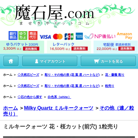
マイアカウント
カートを見る
ホーム
＞
◇天然石ビーズ
＞
彫り・その他の形 (花 葉 星 ハートなど)
＞
花・薔薇 彫り
ホーム
＞
◇天然石ビーズ
＞
彫り・その他の形 (花 葉 星 ハートなど)
＞
粒売り
ホーム
＞
◇石の色から探す
＞
白色系（white）
ホーム
＞
Milky Quartz ミルキークォーツ
＞
その他（連／粒
売り）
ミルキークォーツ 花・桜カット(前穴) 1粒売り